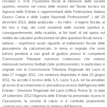
circolare n. 37/E (“Questioni fiscali di interesse delle società
sportive, emerse nel corso delle riunioni del Tavolo tecnico tra
Agenzia delle Entrate e rappresentanti della Federazione Italiana
Giuoco Calcio e delle Leghe Nazionali Professionisti” ) del 20
dicembre 2013, abbia analizzato – tra l’altro - il regime fiscale, ai
fini Ires e Irap, dei costi sostenuti dalle società sportive e,
conseguentemente, della ricaduta, ai fini Irpef, di tali spese sul
reddito dei calciatori professionisti ed altre questioni fiscali senza –
tuttavia – esprimersi avuto riguardo al trattamento fiscale delle
plusvalenze da calciomercato. In tema si segnala che sono
tutt’ora pendenti a vari gradi di giudizio presso le competenti
Commissioni Tributarie numerosi contenziosi che vedono
interessati numerosi football clubs professionistici. In particolare si
segnala che la Commissione Tributaria Regionale del Lazio in
data 17 maggio 2011, con sentenza depositata in data 22 giugno
2011, ha accolto il ricorso della S.S. Lazio S.p.A. ed ha annullato
gli avvisi di accertamento in precedenza emessi dall’Agenzia delle
Entrate - Direzione Regionale del Lazio (Ufficio Roma 3). In data
24 settembre 2012 l’Agenzia delle Entrate ha presentato ricorso in
Cassazione; la società di calcio si è costituita proponendo
controricorso per contestare le pretese dell’Agenzia.