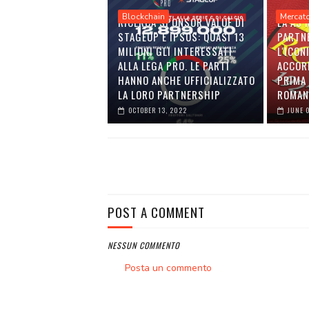
Blockchain
Mercat
RICERCA SPONSOR VALUE DI
LA AS
STAGEUP E IPSOS: QUASI 13
PARTN
MILIONI GLI INTERESSATI
L'ICON
ALLA LEGA PRO. LE PARTI
ACCOR
HANNO ANCHE UFFICIALIZZATO
PRIMA 
LA LORO PARTNERSHIP
ROMAN
OCTOBER 13, 2022
JUNE 
POST A COMMENT
NESSUN COMMENTO
Posta un commento