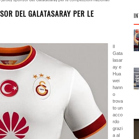
jersey sponsor del Galatasaray per le competizioni nazionali
SOR DEL GALATASARAY PER LE
IN
Il
Gata
lasar
ay e
Hua
wei
hann
o
trova
to un
acco
rdo
grazi
a al