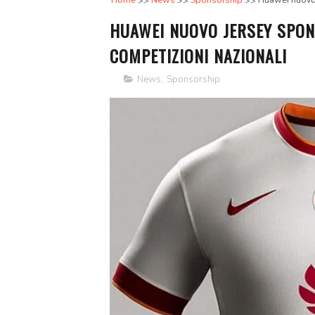
Home
News
Sponsorship
Huawei nuovo 
HUAWEI NUOVO JERSEY SPON
COMPETIZIONI NAZIONALI
News
,
Sponsorship