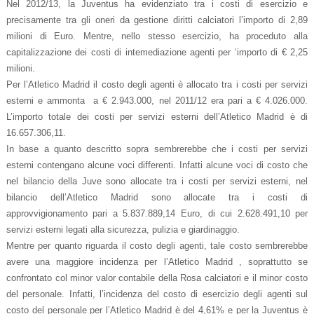
Nel 2012/13, la Juventus ha evidenziato tra i costi di esercizio e
precisamente tra gli oneri da gestione diritti calciatori l’importo di 2,89
milioni di Euro. Mentre, nello stesso esercizio, ha proceduto alla
capitalizzazione dei costi di intemediazione agenti per ‘importo di € 2,25
milioni.
Per l’Atletico Madrid il costo degli agenti è allocato tra i costi per servizi
esterni e ammonta a € 2.943.000, nel 2011/12 era pari a € 4.026.000.
L’importo totale dei costi per servizi esterni dell’Atletico Madrid è di
16.657.306,11.
In base a quanto descritto sopra sembrerebbe che i costi per servizi
esterni contengano alcune voci differenti. Infatti alcune voci di costo che
nel bilancio della Juve sono allocate tra i costi per servizi esterni, nel
bilancio dell’Atletico Madrid sono allocate tra i costi di
approvvigionamento pari a 5.837.889,14 Euro, di cui 2.628.491,10 per
servizi esterni legati alla sicurezza, pulizia e giardinaggio.
Mentre per quanto riguarda il costo degli agenti, tale costo sembrerebbe
avere una maggiore incidenza per l’Atletico Madrid , soprattutto se
confrontato col minor valor contabile della Rosa calciatori e il minor costo
del personale. Infatti, l’incidenza del costo di esercizio degli agenti sul
costo del personale per l’Atletico Madrid è del 4,61% e per la Juventus è