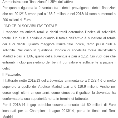
Amministrazione “finanziano” il 35% dell’attivo.
Per quanto riguarda la Juventus tra i debiti prevalgono i debiti finanziari
che nel 2012/13 erano pari a 166,2 milioni e nel 2013/14 sono aumentati a
206 milioni di Euro.
L’INDICE DI SOLVIBILITA’ TOTALE
Il rapporto tra attività totali e debiti totali determina l’indice di solvibilità
totale.
Un club è solvibile quando il
totale dell’attivo è superiore al totale
dei suoi
debiti.
Quanto maggiore risulta tale indice, tanto più il club è
solvibile.
Nel caso in questione, l’indice di solvibilità totale dell’Atletico
Madrid è pari a 1,06, quello della Juventus è pari a 1,12. Ciò vuol dire che
entrambi i club possiedono dei beni il cui valore è sufficiente a pagare i
debiti.
Il Fatturato.
Il fatturato netto 2012/13 della Juventus ammontante a € 272,4 è di molto
superiore a quello dell’Atletico Madrid pari a € 119,9 milioni. Anche nel
corso degli ultimi cinque anni, come dimostra il grafico, la Juventus ha
confermato la sua superiorità netta in termini di fatturato.
Per il 2013/14 il gap potrebbe essere attenuato dai 50 milioni di Euro
incassati per la Champions League 2013/14, persa in finale col Real
Madrid.