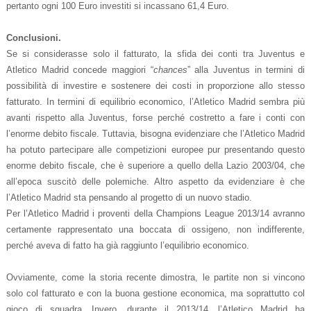
pertanto ogni 100 Euro investiti si incassano 61,4 Euro.
Conclusioni.
Se si considerasse solo il fatturato, la sfida dei conti tra Juventus e
Atletico Madrid concede maggiori “
chances
” alla Juventus in termini di
possibilità di investire e sostenere dei costi in proporzione allo stesso
fatturato. In termini di equilibrio economico, l’Atletico Madrid sembra più
avanti rispetto alla Juventus, forse perché costretto a fare i conti con
l’enorme debito fiscale. Tuttavia, bisogna evidenziare che l’Atletico Madrid
ha potuto partecipare alle competizioni europee pur presentando questo
enorme debito fiscale, che è superiore a quello della Lazio 2003/04, che
all’epoca suscitò delle polemiche. Altro aspetto da evidenziare è che
l’Atletico Madrid sta pensando al progetto di un nuovo stadio.
Per l’Atletico Madrid i proventi della Champions League 2013/14 avranno
certamente rappresentato una boccata di ossigeno, non indifferente,
perché aveva di fatto ha già raggiunto l’equilibrio economico.
Ovviamente, come la storia recente dimostra, le partite non si vincono
solo col fatturato e con la buona gestione economica, ma soprattutto col
gioco di squadra. Invero, durante il 2013/14, l’Atletico Madrid ha