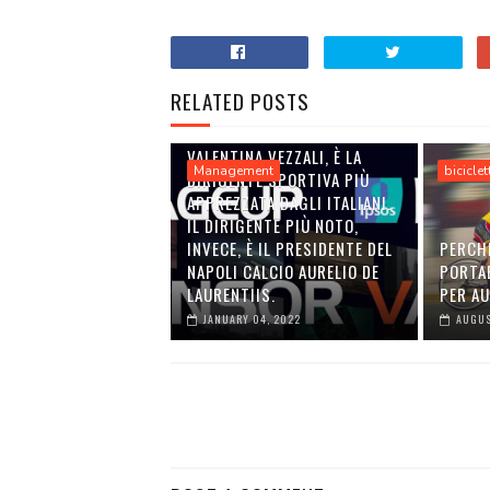
RELATED POSTS
VALENTINA VEZZALI, È LA
Management
biciclet
DIRIGENTE SPORTIVA PIÙ
APPREZZATA DAGLI ITALIANI.
IL DIRIGENTE PIÙ NOTO,
INVECE, È IL PRESIDENTE DEL
PERCH
NAPOLI CALCIO AURELIO DE
PORTA
LAURENTIIS.
PER A
JANUARY 04, 2022
AUGUS