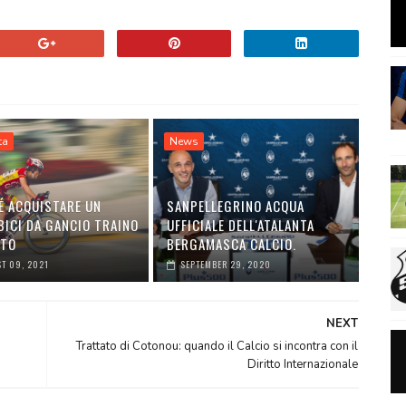
ta
News
É ACQUISTARE UN
SANPELLEGRINO ACQUA
BICI DA GANCIO TRAINO
UFFICIALE DELL'ATALANTA
UTO
BERGAMASCA CALCIO.
T 09, 2021
SEPTEMBER 29, 2020
NEXT
Trattato di Cotonou: quando il Calcio si incontra con il
Diritto Internazionale