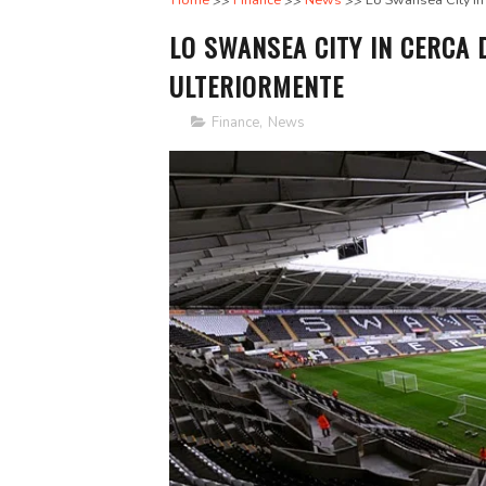
Home
Finance
News
Lo Swansea City in 
LO SWANSEA CITY IN CERCA 
ULTERIORMENTE
Finance
,
News