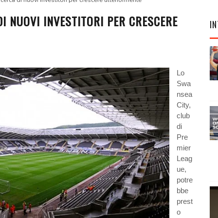
cerca di nuovi investitori per crescere ulteriormente
DI NUOVI INVESTITORI PER CRESCERE
IN
Lo
Swa
nsea
City,
club
di
Pre
mier
Leag
ue,
potre
bbe
prest
o