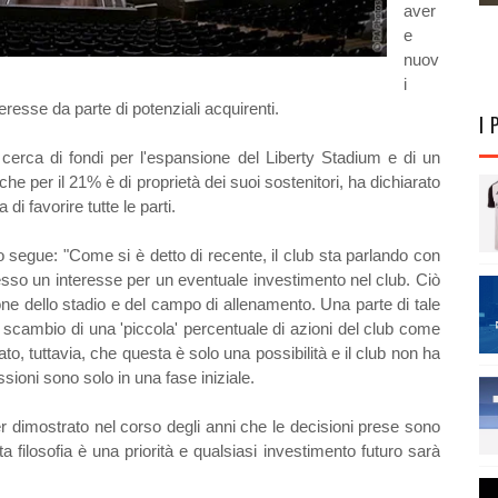
aver
e
nuov
i
teresse da parte di potenziali acquirenti.
I 
 cerca di fondi per l'espansione del Liberty Stadium e di un
che per il 21% è di proprietà dei suoi sostenitori, ha dichiarato
di favorire tutte le parti.
o segue: "Come si è detto di recente, il club sta parlando con
sso un interesse per un eventuale investimento nel club. Ciò
ione dello stadio e del campo di allenamento. Una parte di tale
scambio di una 'piccola' percentuale di azioni del club come
ato, tuttavia, che questa è solo una possibilità e il club non ha
ussioni sono solo in una fase iniziale.
er dimostrato nel corso degli anni che le decisioni prese sono
ta filosofia è una priorità e qualsiasi investimento futuro sarà