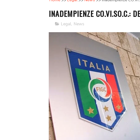
Home
Legal
News
Inadempienze CO.VI.S
INADEMPIENZE CO.VI.SO.C.: D
Legal
,
News