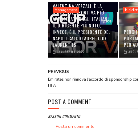
VALENTINA VEZZALI, È LA
Management
biciclet
DIRIGENTE SPORTIVA PIÙ
APPREZZATA DAGLI ITALIANI.
IL DIRIGENTE PIÙ NOTO,
INVECE, È IL PRESIDENTE DEL
PERCH
NAPOLI CALCIO AURELIO DE
PORTA
LAURENTIIS.
PER A
JANUARY 04, 2022
AUGUS
PREVIOUS
Emirates non rinnova l’accordo di sponsorship con
FIFA
POST A COMMENT
NESSUN COMMENTO
Posta un commento