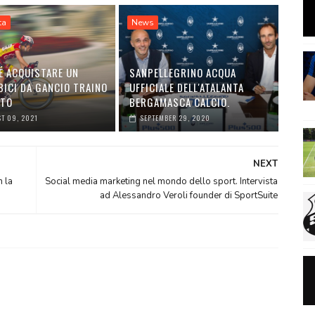
ta
News
É ACQUISTARE UN
SANPELLEGRINO ACQUA
BICI DA GANCIO TRAINO
UFFICIALE DELL'ATALANTA
UTO
BERGAMASCA CALCIO.
T 09, 2021
SEPTEMBER 29, 2020
NEXT
 la
Social media marketing nel mondo dello sport. Intervista
ad Alessandro Veroli founder di SportSuite