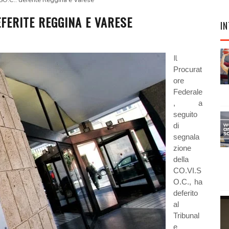
O.C.: deferite Reggina e Varese
EFERITE REGGINA E VARESE
IN
Il
Procurat
ore
Federale
, a
seguito
di
segnala
zione
della
CO.VI.S
O.C., ha
deferito
al
Tribunal
e