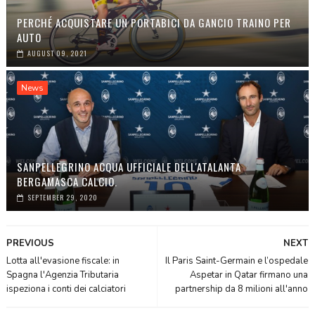
PERCHÉ ACQUISTARE UN PORTABICI DA GANCIO TRAINO PER
AUTO
AUGUST 09, 2021
News
SANPELLEGRINO ACQUA UFFICIALE DELL'ATALANTA
BERGAMASCA CALCIO.
SEPTEMBER 29, 2020
PREVIOUS
NEXT
Lotta all'evasione fiscale: in
Il Paris Saint-Germain e l’ospedale
Spagna l'Agenzia Tributaria
Aspetar in Qatar firmano una
ispeziona i conti dei calciatori
partnership da 8 milioni all'anno