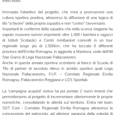
mesi estivi.
Immutato l’obiettivo del progetto, che mira a promuovere una
cultura sportiva positiva, attraverso la diffusione di una logica di
tifo “a favore” della propria squadra e non “contro” l’avversario.
Importanti le conferme della squadra che nella scorsa stagione ha
saputo muovere numeri importanti: oltre 1.400 i bambini e ragazzi
di Istituti Scolastici e Centri minibasket coinvolti in un tour
regionale lungo più di 1.500km, che ha toccato 6 differenti
province dell’Emilia Romagna, in aggiunta a Mantova, sede dell’All
Star Game di Lega Nazionale Pallacanestro.
Anche in questa annata sportiva scendono al fianco di Scuola di
Tifo di partner di assoluto rilievo in ambito sportivo quali Lega
Nazionale Pallacanestro, F.I.P. – Comitato Regionale Emilia
Romagna, Pallacanestro Reggiana e LGS Sportlab.
La ‘campagna acquisti’ estiva ha poi portato 2 nuovi innesti che
permetteranno al progetto di incrementare ulteriormente le proprie
numeriche, consolidando le attività sul territorio. Entra nel team
SDT Coni - Comitato Regionale Emilia Romagna attraverso la
concessione del patrocinio, ad ulteriore garanzia della volontà di