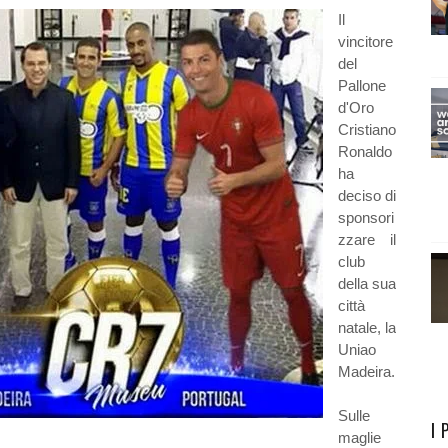
Il
vincitore
del
Pallone
d'Oro
Cristiano
Ronaldo
ha
deciso di
sponsori
zzare il
club
della sua
città
natale, la
Uniao
Madeira.
Sulle
I 
maglie