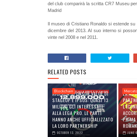
del club comparirà la scritta CR7 Museu per
Madrid
Il museo di Cristiano Ronaldo si estende su u
dicembre del 2013. Al suo interno si posson
vinte nel 2008 e nel 2011.
RELATED POSTS
Blockchain
Mercat
RICERCA SPONSOR VALUE DI
LA AS
STAGEUP E IPSOS: QUASI 13
PARTN
MILIONI GLI INTERESSATI
L'ICON
ALLA LEGA PRO. LE PARTI
ACCOR
HANNO ANCHE UFFICIALIZZATO
PRIMA 
LA LORO PARTNERSHIP
ROMAN
OCTOBER 13, 2022
JUNE 