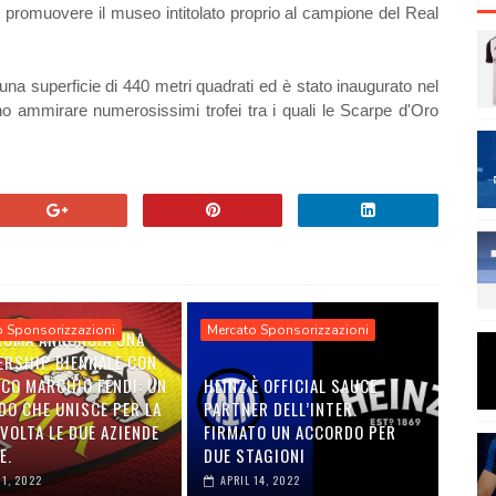
 promuovere il museo intitolato proprio al campione del Real
na superficie di 440 metri quadrati ed è stato inaugurato nel
o ammirare numerosissimi trofei tra i quali le Scarpe d'Oro
o Sponsorizzazioni
Mercato Sponsorizzazioni
 ROMA ANNUNCIA UNA
ERSHIP BIENNALE CON
ICO MARCHIO FENDI: UN
HEINZ È OFFICIAL SAUCE
DO CHE UNISCE PER LA
PARTNER DELL’INTER.
VOLTA LE DUE AZIENDE
FIRMATO UN ACCORDO PER
E.
DUE STAGIONI
01, 2022
APRIL 14, 2022