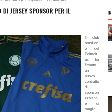
 milionario di jersey sponsor per il Palmeiras
 DI JERSEY SPONSOR PER IL
IN
Il club
brasilian
o del
Palmeir
as ha
firmato
un
nuovo
contratto
di
sponsori
zzaizon
e di
maglia