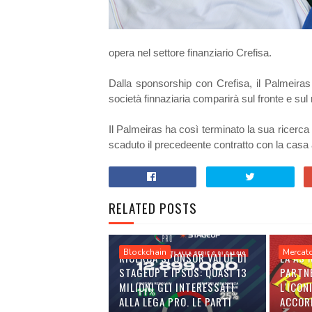
opera nel settore finanziario Crefisa.
Dalla sponsorship con Crefisa, il Palmeiras r
società finnaziaria comparirà sul fronte e sul r
Il Palmeiras ha così terminato la sua ricer
scaduto il precedeente contratto con la casa
RELATED POSTS
Blockchain
Mercat
RICERCA SPONSOR VALUE DI
LA AS
STAGEUP E IPSOS: QUASI 13
PARTN
MILIONI GLI INTERESSATI
L'ICON
ALLA LEGA PRO. LE PARTI
ACCOR