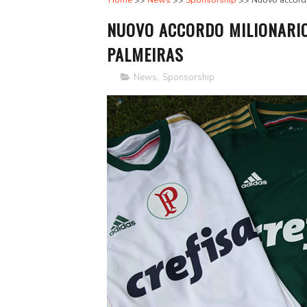
Home
News
Sponsorship
Nuovo accordo
NUOVO ACCORDO MILIONARIO
PALMEIRAS
News
,
Sponsorship