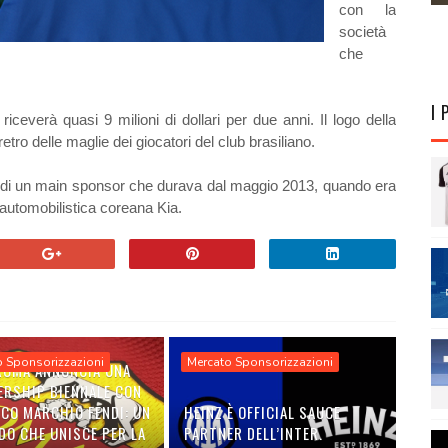
con la
società
che
I 
iceverà quasi 9 milioni di dollari per due anni. Il logo della
etro delle maglie dei giocatori del club brasiliano.
ca di un main sponsor che durava dal maggio 2013, quando era
 automobilistica coreana Kia.
o Sponsorizzazioni
Mercato Sponsorizzazioni
 ROMA ANNUNCIA UNA
ERSHIP BIENNALE CON
ICO MARCHIO FENDI: UN
HEINZ È OFFICIAL SAUCE
DO CHE UNISCE PER LA
PARTNER DELL’INTER.