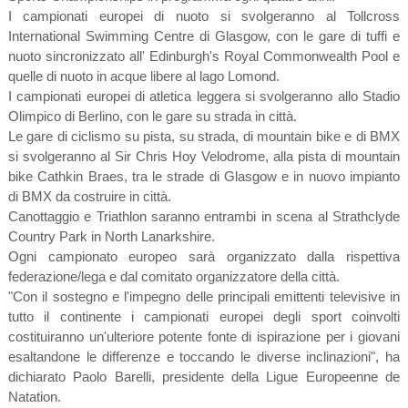
I campionati europei di nuoto si svolgeranno al Tollcross
International Swimming Centre di Glasgow, con le gare di tuffi e
nuoto sincronizzato all' Edinburgh's Royal Commonwealth Pool e
quelle di nuoto in acque libere al lago Lomond.
I campionati europei di atletica leggera si svolgeranno allo Stadio
Olimpico di Berlino, con le gare su strada in città.
Le gare di ciclismo su pista, su strada, di mountain bike e di BMX
si svolgeranno al Sir Chris Hoy Velodrome, alla pista di mountain
bike Cathkin Braes, tra le strade di Glasgow e in nuovo impianto
di BMX da costruire in città.
Canottaggio e Triathlon saranno entrambi in scena al Strathclyde
Country Park in North Lanarkshire.
Ogni campionato europeo sarà organizzato dalla rispettiva
federazione/lega e dal comitato organizzatore della città.
"Con il sostegno e l'impegno delle principali emittenti televisive in
tutto il continente i campionati europei degli sport coinvolti
costituiranno un'ulteriore potente fonte di ispirazione per i giovani
esaltandone le differenze e toccando le diverse inclinazioni", ha
dichiarato Paolo Barelli, presidente della Ligue Europeenne de
Natation.