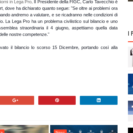
giorni in Lega Pro,
Il Presidente della FIGC, Carlo Tavecchio è
rt
dove ha dichiarato quanto segue: "
Se oltre ai problemi ora
,
uando andremo a valutare, e se ricadranno nelle condizioni di
o. La Lega Pro ha un problema civilistico sul bilancio e uno
assemblea straordinaria il 4 giugno, aspettiamo quella data
I 
 delle nostre competenze."
to il bilancio lo scorso 15 Dicembre, portando così alla
ta
News