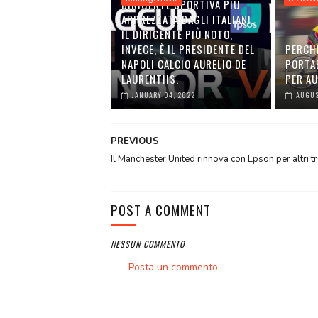
DIRIGENTE SPORTIVA PIÙ
APPREZZATA DAGLI ITALIANI.
IL DIRIGENTE PIÙ NOTO,
INVECE, È IL PRESIDENTE DEL
PERCH
NAPOLI CALCIO AURELIO DE
PORTA
LAURENTIIS.
PER A
JANUARY 04, 2022
AUGUS
PREVIOUS
Il Manchester United rinnova con Epson per altri tr
POST A COMMENT
NESSUN COMMENTO
Posta un commento