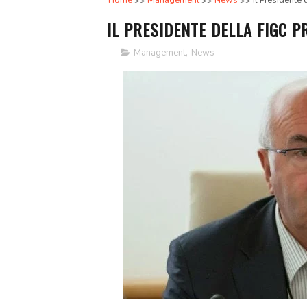
Home
Management
News
Il Presidente
IL PRESIDENTE DELLA FIGC 
Management
,
News