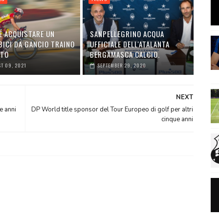
É ACQUISTARE UN
SANPELLEGRINO ACQUA
BICI DA GANCIO TRAINO
UFFICIALE DELL'ATALANTA
UTO
BERGAMASCA CALCIO.
T 09, 2021
SEPTEMBER 29, 2020
NEXT
e anni
DP World title sponsor del Tour Europeo di golf per altri
cinque anni