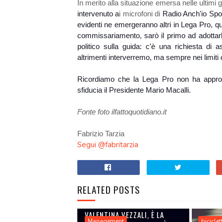
In merito alla situazione emersa nelle ultimi 
intervenuto a
i microfoni di
Radio Anch'io Spo
evidenti ne emergeranno altri in Lega Pro, q
commissariamento, sarò il primo ad adottarl
politico sulla guida: c'è una richiesta di 
altrimenti interverremo, ma sempre nei limiti
Ricordiamo che la Lega Pro non ha approva
sfiducia il Presidente Mario Macalli.
Fonte foto
ilfattoquotidiano.it
Fabrizio Tarzia
Segui @fabritarzia
RELATED POSTS
VALENTINA VEZZALI, È LA
Management
biciclet