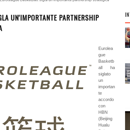
Euroleague Basketball sigla un'importante partnership strategica
IN
GLA UN'IMPORTANTE PARTNERSHIP
A
Eurolea
gue
Basketb
all ha
siglato
un
importan
te
accordo
con
HBN
(Beijing
Hualu