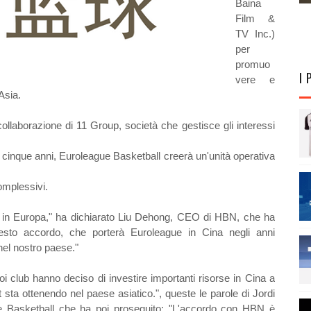
Baina
Film &
TV Inc.)
per
promuo
I 
vere e
Asia.
collaborazione di 11 Group, società che gestisce gli interessi
di cinque anni, Euroleague Basketball creerà un'unità operativa
complessivi.
 in Europa," ha dichiarato Liu Dehong, CEO di HBN, che ha
uesto accordo, che porterà Euroleague in Cina negli anni
nel nostro paese."
i club hanno deciso di investire importanti risorse in Cina a
 sta ottenendo nel paese asiatico.", queste le parole di Jordi
 Basketball che ha poi proseguito: "L'accordo con HBN è