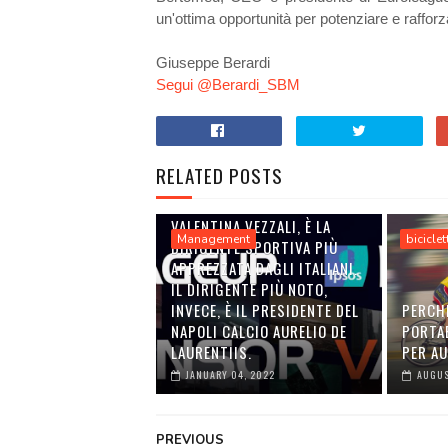
un'ottima opportunità per potenziare e rafforza
Giuseppe Berardi
Segui @Berardi_SBM
RELATED POSTS
VALENTINA VEZZALI, È LA
Management
biciclet
DIRIGENTE SPORTIVA PIÙ
APPREZZATA DAGLI ITALIANI.
IL DIRIGENTE PIÙ NOTO,
INVECE, È IL PRESIDENTE DEL
PERCH
NAPOLI CALCIO AURELIO DE
PORTA
LAURENTIIS.
PER A
JANUARY 04, 2022
AUGUS
PREVIOUS