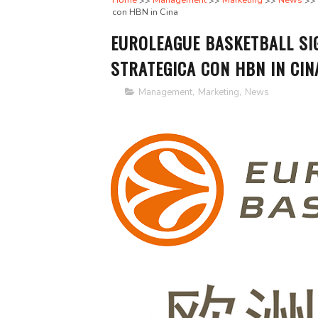
Home
Management
Marketing
News
con HBN in Cina
EUROLEAGUE BASKETBALL SI
STRATEGICA CON HBN IN CIN
Management
,
Marketing
,
News