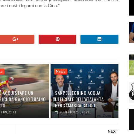
re i nostri legami con la Cina."
ta
News
É ACQUISTARE UN
SANPELLEGRINO ACQUA
BICI DA GANCIO TRAINO
UFFICIALE DELL'ATALANTA
UTO
BERGAMASCA CALCIO.
T 09, 2021
SEPTEMBER 29, 2020
NEXT