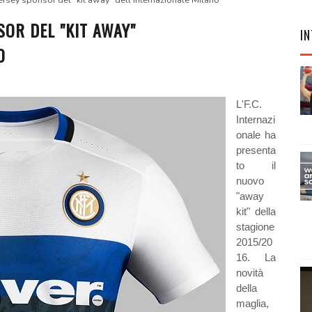
ersey sponsor del "kit away" dell'Internazionale Milano
OR DEL "KIT AWAY"
IN
O
L'F.C.
Internazi
onale ha
presenta
to il
nuovo
"away
kit" della
stagione
2015/20
16. La
novità
della
maglia,