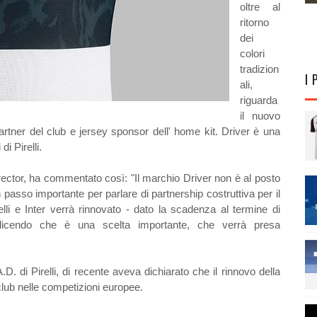
oltre al
ritorno
dei
colori
tradizion
I 
ali,
riguarda
il nuovo
 partner del club e jersey sponsor dell' home kit. Driver è una
i Pirelli.
rector, ha commentato così: "Il marchio Driver non è al posto
n passo importante per parlare di partnership costruttiva per il
elli e Inter verrà rinnovato - dato la scadenza al termine di
dicendo che è una scelta importante, che verrà presa
 di Pirelli, di recente aveva dichiarato che il rinnovo della
club nelle competizioni europee.