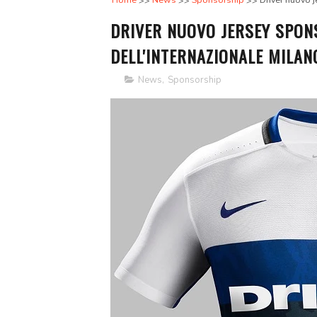
Home
News
Sponsorship
Driver nuovo j
DRIVER NUOVO JERSEY SPONS
DELL'INTERNAZIONALE MILAN
News
,
Sponsorship