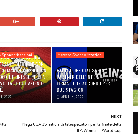
o Sponsorizzazioni
Mercato Sponsorizzazioni
 ROMA ANNUNCIA UNA
ERSHIP BIENNALE CON
ICO MARCHIO FENDI: UN
HEINZ È OFFICIAL SAUCE
DO CHE UNISCE PER LA
PARTNER DELL’INTER.
VOLTA LE DUE AZIENDE
FIRMATO UN ACCORDO PER
E.
DUE STAGIONI
01, 2022
APRIL 14, 2022
NEXT
illa
Negli USA 25 milioni di telespettatori per la finale della
FIFA Women's World Cup