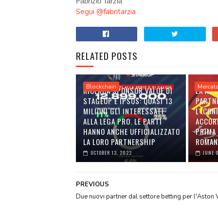
Fabrizio Tarzia
Segui @fabritarzia
RELATED POSTS
Blockchain
Mercat
RICERCA SPONSOR VALUE DI
LA AS
STAGEUP E IPSOS: QUASI 13
PARTN
MILIONI GLI INTERESSATI
L'ICON
ALLA LEGA PRO. LE PARTI
ACCOR
HANNO ANCHE UFFICIALIZZATO
PRIMA 
LA LORO PARTNERSHIP
ROMAN
OCTOBER 13, 2022
JUNE 
PREVIOUS
Due nuovi partner dal settore betting per l'Aston V