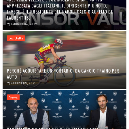
APPREZZATA DAGLI ITALIANI. IL DIRIGENTE PIÙ NOTO,
INVECE, È IL PRESIDENTE DEL NAPOLI CALCIO AURELIO DE
LAURENTIIS.
JANUARY 04, 2022
bicicletta
PERCHÉ ACQUISTARE UN PORTABICI DA GANCIO TRAINO PER
AUTO
AUGUST 09, 2021
News