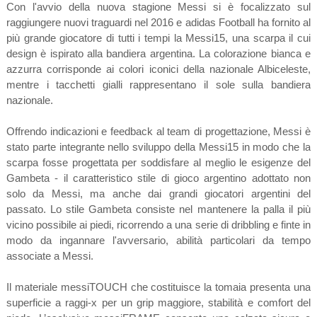
Con l'avvio della nuova stagione Messi si è focalizzato sul
raggiungere nuovi traguardi nel 2016 e adidas Football ha fornito al
più grande giocatore di tutti i tempi la Messi15, una scarpa il cui
design è ispirato alla bandiera argentina. La colorazione bianca e
azzurra corrisponde ai colori iconici della nazionale Albiceleste,
mentre i tacchetti gialli rappresentano il sole sulla bandiera
nazionale.
Offrendo indicazioni e feedback al team di progettazione, Messi è
stato parte integrante nello sviluppo della Messi15 in modo che la
scarpa fosse progettata per soddisfare al meglio le esigenze del
Gambeta - il caratteristico stile di gioco argentino adottato non
solo da Messi, ma anche dai grandi giocatori argentini del
passato. Lo stile Gambeta consiste nel mantenere la palla il più
vicino possibile ai piedi, ricorrendo a una serie di dribbling e finte in
modo da ingannare l'avversario, abilità particolari da tempo
associate a Messi.
Il materiale messiTOUCH che costituisce la tomaia presenta una
superficie a raggi-x per un grip maggiore, stabilità e comfort del