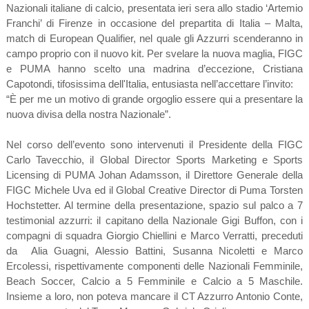
Nazionali italiane di calcio, presentata ieri sera allo stadio ‘Artemio
Franchi’ di Firenze in occasione del prepartita di Italia – Malta,
match di European Qualifier, nel quale gli Azzurri scenderanno in
campo proprio con il nuovo kit. Per svelare la nuova maglia, FIGC
e PUMA hanno scelto una madrina d’eccezione, Cristiana
Capotondi, tifosissima dell'Italia, entusiasta nell’accettare l’invito:
“È per me un motivo di grande orgoglio essere qui a presentare la
nuova divisa della nostra Nazionale”.
Nel corso dell’evento sono intervenuti il Presidente della FIGC
Carlo Tavecchio, il Global Director Sports Marketing e Sports
Licensing di PUMA Johan Adamsson, il Direttore Generale della
FIGC Michele Uva ed il Global Creative Director di Puma Torsten
Hochstetter. Al termine della presentazione, spazio sul palco a 7
testimonial azzurri: il capitano della Nazionale Gigi Buffon, con i
compagni di squadra Giorgio Chiellini e Marco Verratti, preceduti
da Alia Guagni, Alessio Battini, Susanna Nicoletti e Marco
Ercolessi, rispettivamente componenti delle Nazionali Femminile,
Beach Soccer, Calcio a 5 Femminile e Calcio a 5 Maschile.
Insieme a loro, non poteva mancare il CT Azzurro Antonio Conte,