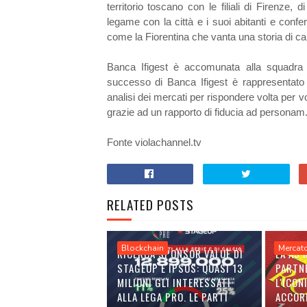
territorio toscano con le filiali di Firenze,
legame con la città e i suoi abitanti e conf
come la Fiorentina che vanta una storia di cam
Banca Ifigest è accomunata alla squadra t
successo di Banca Ifigest è rappresentato i
analisi dei mercati per rispondere volta per v
grazie ad un rapporto di fiducia ad personam
Fonte violachannel.tv
RELATED POSTS
Blockchain
Mercat
RICERCA SPONSOR VALUE DI
LA AS
STAGEUP E IPSOS: QUASI 13
PARTN
MILIONI GLI INTERESSATI
L'ICON
ALLA LEGA PRO. LE PARTI
ACCOR