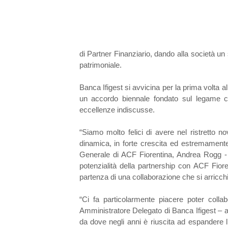
di Partner Finanziario, dando alla società un
patrimoniale.
Banca Ifigest si avvicina per la prima volta a
un accordo biennale fondato sul legame con
eccellenze indiscusse.
“Siamo molto felici di avere nel ristretto no
dinamica, in forte crescita ed estremamente 
Generale di ACF Fiorentina, Andrea Rogg - “
potenzialità della partnership con ACF Fior
partenza di una collaborazione che si arricch
“Ci fa particolarmente piacere poter colla
Amministratore Delegato di Banca Ifigest – 
da dove negli anni è riuscita ad espandere l’a