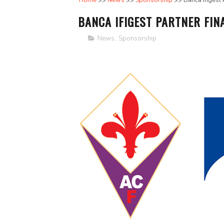
Home
News
Sponsorship
Banca Ifigest 
BANCA IFIGEST PARTNER FIN
News
,
Sponsorship