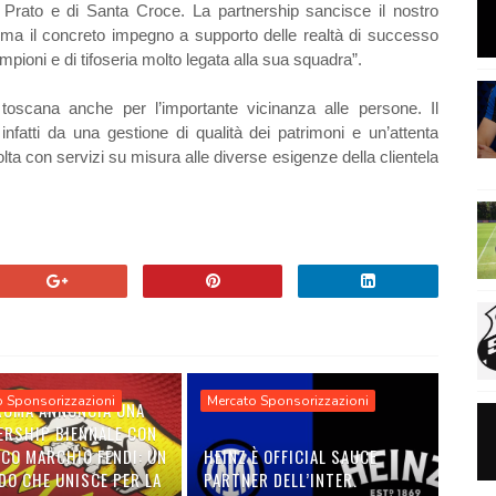
 di Prato e di Santa Croce. La partnership sancisce il nostro
erma il concreto impegno a supporto delle realtà di successo
pioni e di tifoseria molto legata alla sua squadra”.
oscana anche per l’importante vicinanza alle persone. Il
nfatti da una gestione di qualità dei patrimoni e un’attenta
olta con servizi su misura alle diverse esigenze della clientela
.
o Sponsorizzazioni
Mercato Sponsorizzazioni
 ROMA ANNUNCIA UNA
ERSHIP BIENNALE CON
ICO MARCHIO FENDI: UN
HEINZ È OFFICIAL SAUCE
DO CHE UNISCE PER LA
PARTNER DELL’INTER.