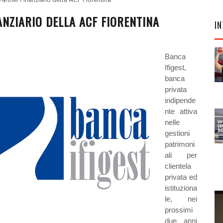
Partner Finanziario della ACF Fiorentina
ANZIARIO DELLA ACF FIORENTINA
IN
Banca
Ifigest,
banca
privata
indipende
nte attiva
nelle
gestioni
patrimoni
ali per
clientela
privata ed
istituziona
le, nei
prossimi
due anni