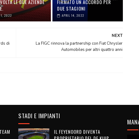
VOLTA LE DUE AZIENDE
FIRMATO UN ACCORDO PER
E.
DUE STAGIONI
01, 2022
APRIL 14, 2022
NEXT
rds di
La FIGC rinnova la partnership con Fiat Chrysler
Automobiles per altri quattro anni
STADI E IMPIANTI
MAN
 TEAM
IL FEYENOORD DIVENTA
PROPRIETARIO DEL DE KUIP