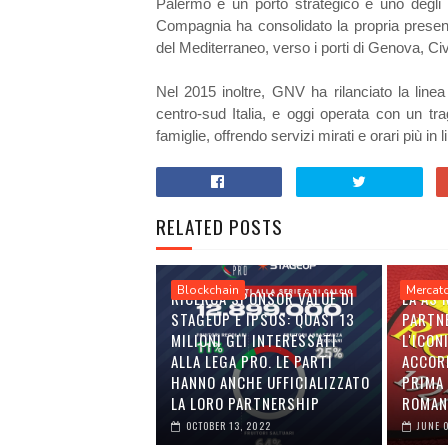
Palermo è un porto strategico e uno degli h
Compagnia ha consolidato la propria presenza
del Mediterraneo, verso i porti di Genova, Ci
Nel 2015 inoltre, GNV ha rilanciato la linea
centro-sud Italia, e oggi operata con un tra
famiglie, offrendo servizi mirati e orari più in
RELATED POSTS
Blockchain
Mercat
RICERCA SPONSOR VALUE DI
LA AS
STAGEUP E IPSOS: QUASI 13
PARTN
MILIONI GLI INTERESSATI
L'ICON
ALLA LEGA PRO. LE PARTI
ACCOR
HANNO ANCHE UFFICIALIZZATO
PRIMA 
LA LORO PARTNERSHIP
ROMAN
OCTOBER 13, 2022
JUNE 