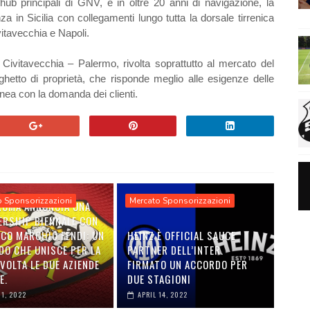
ub principali di GNV, e in oltre 20 anni di navigazione, la
 in Sicilia con collegamenti lungo tutta la dorsale tirrenica
vitavecchia e Napoli.
 Civitavecchia – Palermo, rivolta soprattutto al mercato del
ghetto di proprietà, che risponde meglio alle esigenze delle
 linea con la domanda dei clienti.
o Sponsorizzazioni
Mercato Sponsorizzazioni
 ROMA ANNUNCIA UNA
ERSHIP BIENNALE CON
ICO MARCHIO FENDI: UN
HEINZ È OFFICIAL SAUCE
DO CHE UNISCE PER LA
PARTNER DELL’INTER.
VOLTA LE DUE AZIENDE
FIRMATO UN ACCORDO PER
E.
DUE STAGIONI
01, 2022
APRIL 14, 2022