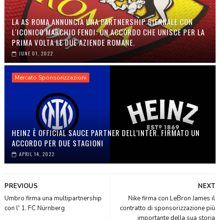
LA AS ROMA ANNUNCIA UNA PARTNERSHIP BIENNALE CON
L'ICONICO MARCHIO FENDI: UN ACCORDO CHE UNISCE PER LA
PRIMA VOLTA LE DUE AZIENDE ROMANE.
JUNE 01, 2022
Mercato Sponsorizzazioni
HEINZ È OFFICIAL SAUCE PARTNER DELL’INTER. FIRMATO UN
ACCORDO PER DUE STAGIONI
APRIL 14, 2022
PREVIOUS
NEXT
Umbro firma una multipartnership
Nike firma con LeBron James il
con l' 1. FC Nürnberg
contratto di sponsorizzazione più
importante della sua storia