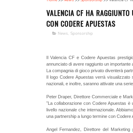
Home
News
Sponsorship
Valencia CF h
VALENCIA CF HA RAGGIUNTO
CON CODERE APUESTAS
News
,
Sponsorship
Il Valencia CF e Codere Apuestas prestigi
annunciato di avere raggiunto un importante 
La compagnia di gioco privato diventerà partn
Il logo Codere Apuestas verrà visualizzato s
nazionali, e inoltre, saranno attivate una seri
Peter Draper, Direttore Commerciale e Mark
"La collaborazione con Codere Apuestas è un
livello nazionale che internazionale. Abbiamo
una partnership a lungo termine con Codere 
Angel Fernandez, Direttore del Marketin