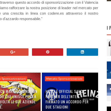
t attraverso questo accordo di sponsorizzazione con il Valencia
amo rafforzare la nostra posizione di leader nel mercato per
 una crescita in linea con codere.es attraverso il nostro
co d'azzardo responsabile."
I 
o Sponsorizzazioni
Mercato Sponsorizzazioni
 ROMA ANNUNCIA UNA
ERSHIP BIENNALE CON
ICO MARCHIO FENDI: UN
HEINZ È OFFICIAL SAUCE
DO CHE UNISCE PER LA
PARTNER DELL’INTER.
VOLTA LE DUE AZIENDE
FIRMATO UN ACCORDO PER
E.
DUE STAGIONI