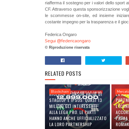
riafferma il sostegno per i valori dello spor
CF. Attraverso questa sponsorizzazione vogli
le scommesse on-site, ed insieme iniziare
costante impegno per la trasparenza e il gio
Federica Ongaro
Segui @federicaongaro
© Riproduzione riservata
RELATED POSTS
Blockchain
Mercat
RICERCA SPONSOR VALUE DI
LA AS
STAGEUP E IPSOS: QUASI 13
PARTN
MILIONI GLI INTERESSATI
L'ICON
ALLA LEGA PRO. LE PARTI
ACCOR
HANNO ANCHE UFFICIALIZZATO
PRIMA 
LA LORO PARTNERSHIP
ROMAN