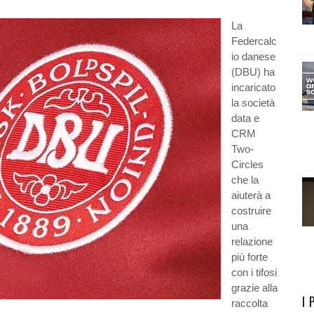
La
Federcalc
io danese
(DBU) ha
incaricato
la società
data e
CRM
Two-
Circles
che la
aiuterà a
costruire
una
relazione
più forte
con i tifosi
grazie alla
I 
raccolta