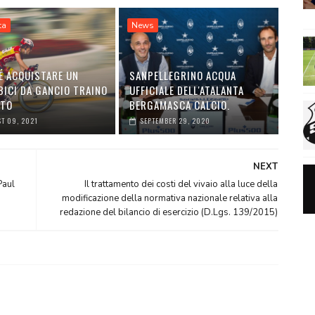
ta
News
É ACQUISTARE UN
SANPELLEGRINO ACQUA
BICI DA GANCIO TRAINO
UFFICIALE DELL'ATALANTA
UTO
BERGAMASCA CALCIO.
T 09, 2021
SEPTEMBER 29, 2020
NEXT
Paul
Il trattamento dei costi del vivaio alla luce della
modificazione della normativa nazionale relativa alla
redazione del bilancio di esercizio (D.Lgs. 139/2015)