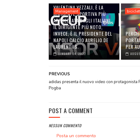
VALENTINA VEZZALI, È LA
Management
biciclet
DIRIGENTE SPORTIVA PIÙ
APPREZZATA DAGLI ITALIANI.
IL DIRIGENTE PIÙ NOTO,
INVECE, È IL PRESIDENTE DEL
PERCH
NAPOLI CALCIO AURELIO DE
PORTA
LAURENTIIS.
PER A
JANUARY 04, 2022
AUGUS
PREVIOUS
adidas presenta il nuovo video con protagonista 
Pogba
POST A COMMENT
NESSUN COMMENTO
Posta un commento