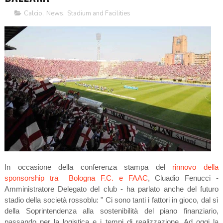
Calcio
,
News
,
Stadium and Facilities
In occasione della conferenza stampa del
rinnovo della
sponsorship tra Bologna F.C. e FAAC
, Cluadio Fenucci -
Amministratore Delegato del club - ha parlato anche del futuro
stadio della società rossoblu: " Ci sono tanti i fattori in gioco, dal sì
della Soprintendenza alla sostenibilità del piano finanziario,
passando per la logistica e i tempi di realizzazione. Ad oggi la