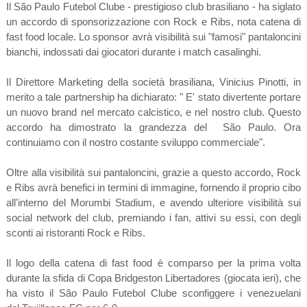
Il São Paulo Futebol Clube - prestigioso club brasiliano - ha siglato
un accordo di sponsorizzazione con Rock e Ribs, nota catena di
fast food locale. Lo sponsor avrà visibilità sui "famosi" pantaloncini
bianchi, indossati dai giocatori durante i match casalinghi.
Il Direttore Marketing della società brasiliana, Vinicius Pinotti, in
merito a tale partnership ha dichiarato: " E' stato divertente portare
un nuovo brand nel mercato calcistico, e nel nostro club. Questo
accordo ha dimostrato la grandezza del São Paulo. Ora
continuiamo con il nostro costante sviluppo commerciale".
Oltre alla visibilità sui pantaloncini, grazie a questo accordo, Rock
e Ribs avrà benefici in termini di immagine, fornendo il proprio cibo
all'interno del Morumbi Stadium, e avendo ulteriore visibilità sui
social network del club, premiando i fan, attivi su essi, con degli
sconti ai ristoranti Rock e Ribs.
Il logo della catena di fast food è comparso per la prima volta
durante la sfida di Copa Bridgeston Libertadores (giocata ieri), che
ha visto il
São Paulo Futebol Clube sconfiggere i venezuelani