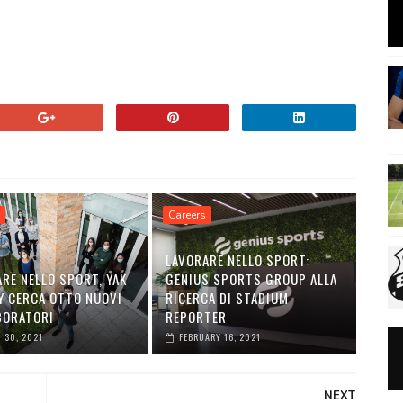
Careers
LAVORARE NELLO SPORT:
RE NELLO SPORT, YAK
GENIUS SPORTS GROUP ALLA
Y CERCA OTTO NUOVI
RICERCA DI STADIUM
BORATORI
REPORTER
 30, 2021
FEBRUARY 16, 2021
NEXT