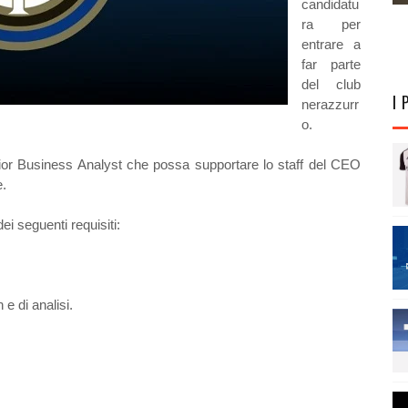
candidatu
ra per
entrare a
far parte
del club
I 
nerazzurr
o.
nior Business Analyst che possa supportare lo staff del CEO
e.
i seguenti requisiti:
e di analisi.