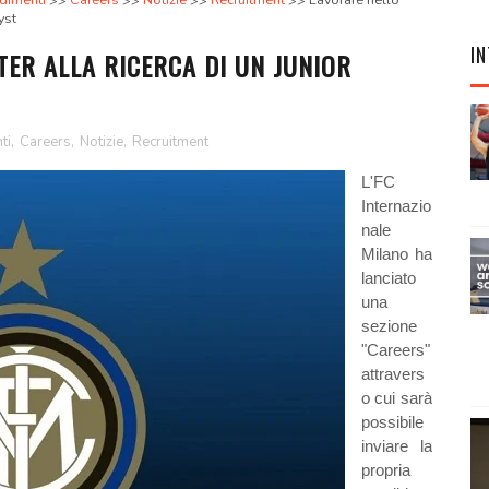
dimenti
Careers
Notizie
Recruitment
Lavorare nello
yst
IN
TER ALLA RICERCA DI UN JUNIOR
ti
,
Careers
,
Notizie
,
Recruitment
L'FC
Internazio
nale
Milano ha
lanciato
una
sezione
"Careers"
attravers
o cui sarà
possibile
inviare la
propria