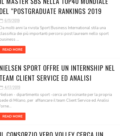
IL MASTER SBS NELLA TOP40 MONDIALE
DEL “POSTGRADUATE RANKINGS 2019
6/11/2019
Da molti anni la rivista Sport Business International stila una
classifica dei più importanti percorsi post lauream nello sport
business ...
READ MORE
NIELSEN SPORT OFFRE UN INTERNSHIP NEL
TEAM CLIENT SERVICE ED ANALISI
4/17/2019
Nielsen - dipartimento sport -cerca un tirocinante per la propria
sede di Milano, per affiancare il team Client Service ed Analisi
forne...
READ MORE
IL CONSORZIO VERO VOLLEY CERCA UN