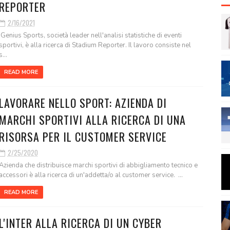
REPORTER
2/16/2021
Genius Sports, società leader nell'analisi statistiche di eventi
sportivi, è alla ricerca di Stadium Reporter. Il lavoro consiste nel
s...
READ MORE
LAVORARE NELLO SPORT: AZIENDA DI
MARCHI SPORTIVI ALLA RICERCA DI UNA
RISORSA PER IL CUSTOMER SERVICE
2/25/2020
Azienda che distribuisce marchi sportivi di abbigliamento tecnico e
accessori è alla ricerca di un'addetta/o al customer service. ...
READ MORE
L'INTER ALLA RICERCA DI UN CYBER