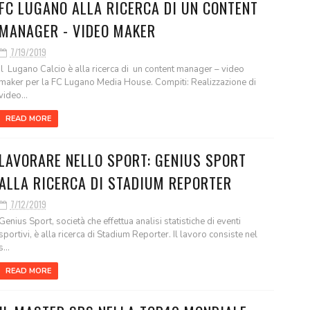
FC LUGANO ALLA RICERCA DI UN CONTENT
MANAGER - VIDEO MAKER
7/19/2019
Il Lugano Calcio è alla ricerca di un content manager – video
maker per la FC Lugano Media House. Compiti: Realizzazione di
video...
READ MORE
LAVORARE NELLO SPORT: GENIUS SPORT
ALLA RICERCA DI STADIUM REPORTER
7/12/2019
Genius Sport, società che effettua analisi statistiche di eventi
sportivi, è alla ricerca di Stadium Reporter. Il lavoro consiste nel
s...
READ MORE