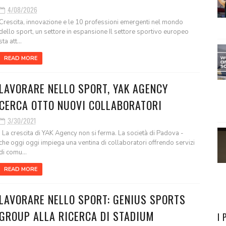
4/08/2026
Crescita, innovazione e le 10 professioni emergenti nel mondo
dello sport, un settore in espansione Il settore sportivo europeo
sta att...
READ MORE
LAVORARE NELLO SPORT, YAK AGENCY
CERCA OTTO NUOVI COLLABORATORI
3/30/2021
La crescita di YAK Agency non si ferma. La società di Padova -
che oggi oggi impiega una ventina di collaboratori offrendo servizi
di comu...
READ MORE
LAVORARE NELLO SPORT: GENIUS SPORTS
GROUP ALLA RICERCA DI STADIUM
I 