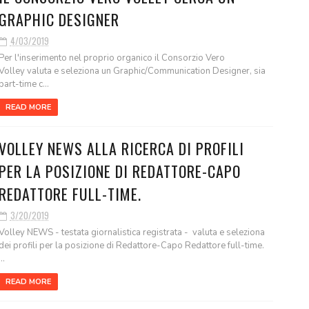
GRAPHIC DESIGNER
4/03/2019
Per l'inserimento nel proprio organico il Consorzio Vero
Volley valuta e seleziona un Graphic/Communication Designer, sia
part-time c...
READ MORE
VOLLEY NEWS ALLA RICERCA DI PROFILI
PER LA POSIZIONE DI REDATTORE-CAPO
REDATTORE FULL-TIME.
3/20/2019
Volley NEWS - testata giornalistica registrata - valuta e seleziona
dei profili per la posizione di Redattore-Capo Redattore full-time.
...
READ MORE