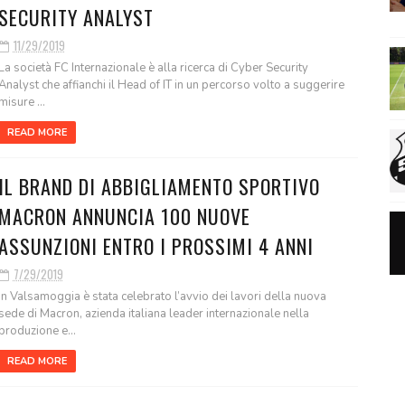
SECURITY ANALYST
11/29/2019
La società FC Internazionale è alla ricerca di Cyber Security
Analyst che affianchi il Head of IT in un percorso volto a suggerire
misure ...
READ MORE
IL BRAND DI ABBIGLIAMENTO SPORTIVO
MACRON ANNUNCIA 100 NUOVE
ASSUNZIONI ENTRO I PROSSIMI 4 ANNI
7/29/2019
In Valsamoggia è stata celebrato l’avvio dei lavori della nuova
sede di Macron, azienda italiana leader internazionale nella
produzione e...
READ MORE