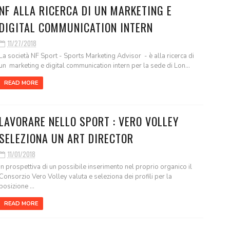
NF ALLA RICERCA DI UN MARKETING E
DIGITAL COMMUNICATION INTERN
11/27/2018
La società NF Sport - Sports Marketing Advisor - è alla ricerca di
un marketing e digital communication intern per la sede di Lon...
READ MORE
LAVORARE NELLO SPORT : VERO VOLLEY
SELEZIONA UN ART DIRECTOR
11/01/2018
In prospettiva di un possibile inserimento nel proprio organico il
Consorzio Vero Volley valuta e seleziona dei profili per la
posizione ...
READ MORE