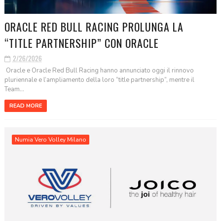
ORACLE RED BULL RACING PROLUNGA LA
“TITLE PARTNERSHIP” CON ORACLE
2/26/2026
Oracle e Oracle Red Bull Racing hanno annunciato oggi il rinnovo
pluriennale e l’ampliamento della loro “title partnership”, mentre il
Team...
READ MORE
Numia Vero Volley Milano