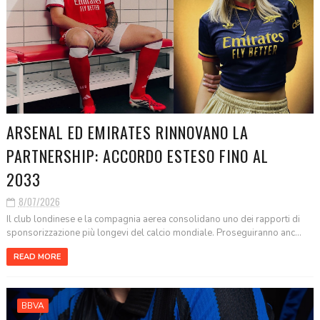
ARSENAL ED EMIRATES RINNOVANO LA
PARTNERSHIP: ACCORDO ESTESO FINO AL
2033
8/07/2026
Il club londinese e la compagnia aerea consolidano uno dei rapporti di
sponsorizzazione più longevi del calcio mondiale. Proseguiranno anc...
READ MORE
BBVA