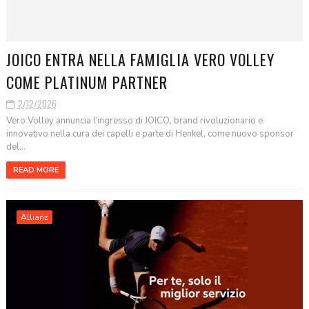
JOICO ENTRA NELLA FAMIGLIA VERO VOLLEY
COME PLATINUM PARTNER
2/12/2026
Vero Volley annuncia l’ingresso di JOICO, brand rivoluzionario e
innovativo nella cura dei capelli e parte di Henkel, come nuovo sponsor
del...
READ MORE
Allianz