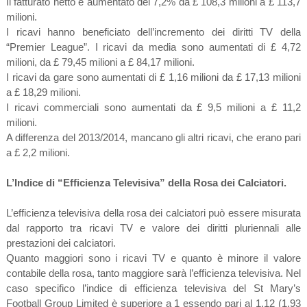
Il fatturato netto è aumentato del 7,2% da £ 108,3 milioni a £ 113,7
milioni.
I ricavi hanno beneficiato dell’incremento dei diritti TV della
“Premier League”. I ricavi da media sono aumentati di £ 4,72
milioni, da £ 79,45 milioni a £ 84,17 milioni.
I ricavi da gare sono aumentati di £ 1,16 milioni da £ 17,13 milioni
a £ 18,29 milioni.
I ricavi commerciali sono aumentati da £ 9,5 milioni a £ 11,2
milioni.
A differenza del 2013/2014, mancano gli altri ricavi, che erano pari
a £ 2,2 milioni.
L’Indice di “Efficienza Televisiva” della Rosa dei Calciatori.
L’efficienza televisiva della rosa dei calciatori può essere misurata
dal rapporto tra ricavi TV e valore dei diritti pluriennali alle
prestazioni dei calciatori.
Quanto maggiori sono i ricavi TV e quanto è minore il valore
contabile della rosa, tanto maggiore sarà l’efficienza televisiva. Nel
caso specifico l’indice di efficienza televisiva del St Mary’s
Football Group Limited è superiore a 1 essendo pari al 1,12 (1,93