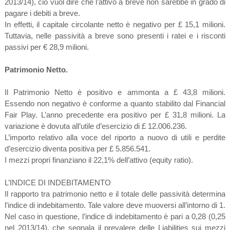
2013/14), ciò vuol dire che l’attivo a breve non sarebbe in grado di
pagare i debiti a breve.
In effetti, il capitale circolante netto è negativo per £ 15,1 milioni.
Tuttavia, nelle passività a breve sono presenti i ratei e i risconti
passivi per € 28,9 milioni.
Patrimonio Netto.
Il Patrimonio Netto è positivo e ammonta a £ 43,8 milioni.
Essendo non negativo è conforme a quanto stabilito dal Financial
Fair Play. L’anno precedente era positivo per £ 31,8 milioni. La
variazione è dovuta all’utile d’esercizio di £ 12.006.236.
L’importo relativo alla voce del riporto a nuovo di utili e perdite
d’esercizio diventa positiva per £ 5.856.541.
I mezzi propri finanziano il 22,1% dell’attivo (equity ratio).
L’INDICE DI INDEBITAMENTO
Il rapporto tra patrimonio netto e il totale delle passività determina
l’indice di indebitamento. Tale valore deve muoversi all’intorno di 1.
Nel caso in questione, l’indice di indebitamento è pari a 0,28 (0,25
nel 2013/14), che segnala il prevalere delle Liabilities sui mezzi