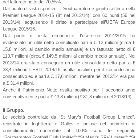
del fatturato netto del 70,55%.
Dal punto di vista sportivo, il Southampton è giunto settimo nella
Premier League 2014-15 (8° nel 2013/14), con 60 punti (56 nel
2013/14), acquisendo il diritto a partecipare all’UEFA Europa
League 2015/16.
Dal punto di vista economico, l’esercizio 2014/2015 ha
evidenziato un utile netto consolidato pari a £ 12 milioni (circa €
15,8 milioni, al cambio medio annuale) e un fatturato netto di £
113,7 milioni (circa € 149,5 milioni al cambio medio annuale). Nel
2013/14 era stato conseguito un utile consolidato netto pari a £
33,4 milioni. L’EBIT 2014/15 risulta positivo per il secondo anno
consecutivo ed è pari a £ 17,6 milioni; mentre nel 2013/14 era pari
a £ 31,4 milioni.
Anche il Patrimonio Netto risulta positivo per il secondo anno
consecutivo ed è pari a £ 43,8 milioni (£ 31,8 milioni nel 2013/14).
Il Gruppo.
Le società controllate da “St Mary’s Football Group Limited”,
registrate in Inghilterra e Galles e incluse nel perimetro di
consolidamento controllate al 100% sono le seguenti:
“Southampton Football Club Limited”; “St Mary’s SPV Limited”; “St