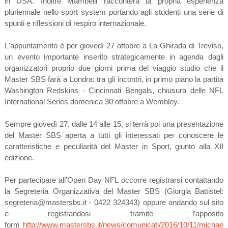
in USA. Inoltre Mambelli racconterà la propria esperienza
pluriennale nello sport system portando agli studenti una serie di
spunti e riflessioni di respiro internazionale.
L'appuntamento è per giovedì 27 ottobre a La Ghirada di Treviso,
un evento importante inserito strategicamente in agenda dagli
organizzatori proprio due giorni prima del viaggio studio che il
Master SBS farà a Londra: tra gli incontri, in primo piano la partita
Washington Redskins - Cincinnati Bengals, chiusura delle NFL
International Series domenica 30 ottobre a Wembley.
Sempre giovedì 27, dalle 14 alle 15, si terrà poi una presentazione
del Master SBS aperta a tutti gli interessati per conoscere le
caratteristiche e peculiarità del Master in Sport, giunto alla XII
edizione.
Per partecipare all’Open Day NFL occorre registrarsi contattando
la Segreteria Organizzativa del Master SBS (Giorgia Battistel:
segreteria@mastersbs.it - 0422 324343) oppure andando sul sito
e registrandosi tramite l’apposito
form
http://www.mastersbs.it/news/comunicati/2016/10/11/michae