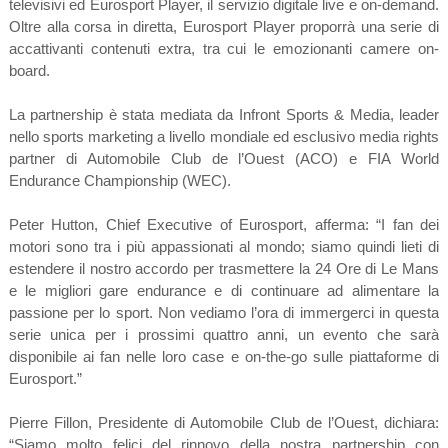
televisivi ed Eurosport Player, il servizio digitale live e on-demand.
Oltre alla corsa in diretta, Eurosport Player proporrà una serie di
accattivanti contenuti extra, tra cui le emozionanti camere on-
board.
La partnership è stata mediata da Infront Sports & Media, leader
nello sports marketing a livello mondiale ed esclusivo media rights
partner di Automobile Club de l’Ouest (ACO) e FIA World
Endurance Championship (WEC).
Peter Hutton, Chief Executive of Eurosport, afferma: “I fan dei
motori sono tra i più appassionati al mondo; siamo quindi lieti di
estendere il nostro accordo per trasmettere la 24 Ore di Le Mans
e le migliori gare endurance e di continuare ad alimentare la
passione per lo sport. Non vediamo l’ora di immergerci in questa
serie unica per i prossimi quattro anni, un evento che sarà
disponibile ai fan nelle loro case e on-the-go sulle piattaforme di
Eurosport.”
Pierre Fillon, Presidente di Automobile Club de l’Ouest, dichiara:
“Siamo molto felici del rinnovo della nostra partnership con