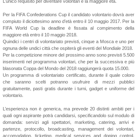
L’unico requisito per diventare volontari è la maggiore età.
Per la FIFA Confederations Cup il candidato volontario dovrà aver
compiuto il diciottesimo anno d’età entro il 10 maggio 2017. Per la
FIFA World Cup la deadline è fissata al compimento della
maggiore età entro il 10 maggio 2018.
Quindici i centri di volontariato previsti, cinque a Mosca e uno per
ognuna delle undici città che ospiterà gli eventi del Mondiale 2018.
Per la competizione minore del prossimo anno sono previsti 5.500
inserimenti nel programma volontari, che per la successiva e più
blasonata Coppa del Mondo del 2018 raggiungerà quota 15.000.
Un programma di volontariato certificato, durante il quale coloro
che saranno scelti potranno usufruire di mezzi pubblici
gratuitamente, pasti gratis durante i turni, gadget e uniforme del
volontario.
L’esperienza non è generica, ma prevede 20 distinti ambiti per i
quali ogni aspirante potrà candidarsi, specificandolo sul modulo di
domanda: servizi agli spettatori, marketing, catering, arrivi e
partenze, protocollo, broadcasting, management dei volontari,
accomodation, ticketing, medical services and doping control,