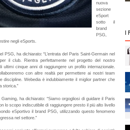
nuova
sezione
eSport
sotto il
brand
I 
PSG,
estire negli eSports.
el PSG, ha dichiarato: “L’entrata del Paris Saint-Germain nel
r il club. Rientra perfettamente nel progetto del nostro
 ultimi cinque anni di raggiungere un profilo internazionale.
laboreremo con altre realtà per permettere ai nostri team
re discipline. Webedia è indubbiamente il miglior partner che
 storica.”
aming, ha dichiarato: “Siamo orgogliosi di guidare il Paris
o scopo indiscutibile di raggiungere presto il più alto livello
l mondo eSportivo il brand PSG, utilizzando questo fenomeno
gressa nel settore.”