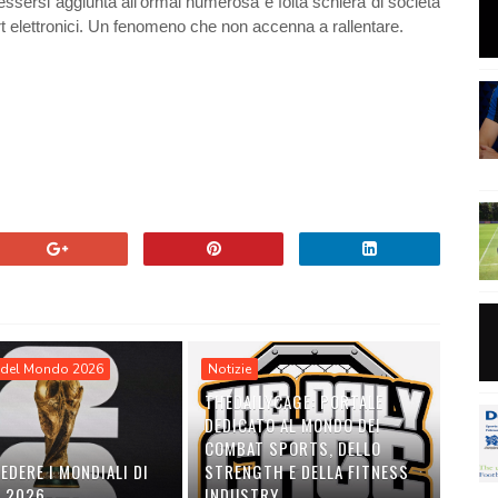
a essersi aggiunta all’ormai numerosa e folta schiera di società
rt elettronici. Un fenomeno che non accenna a rallentare.
del Mondo 2026
Notizie
THEDAILYCAGE: PORTALE
DEDICATO AL MONDO DEI
COMBAT SPORTS, DELLO
EDERE I MONDIALI DI
STRENGTH E DELLA FITNESS
O 2026
INDUSTRY