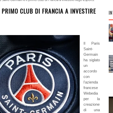
is Saint-Germain è il primo club di Francia a investire negli eSports.
L PRIMO CLUB DI FRANCIA A INVESTIRE
IN
Il Paris
Saint-
Germain
ha siglato
un
accordo
con
l'azienda
francese
Webedia
per la
creazione
di una