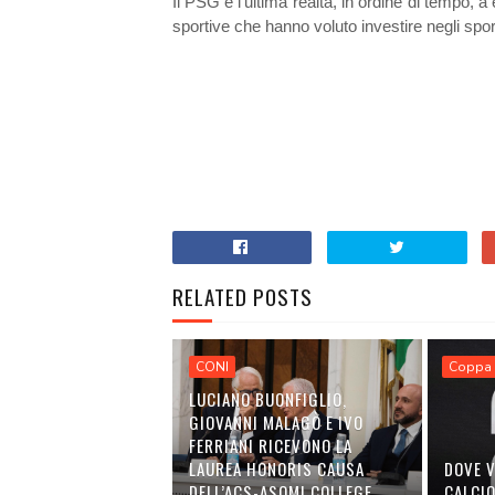
Il PSG è l’ultima realtà, in ordine di tempo, 
sportive che hanno voluto investire negli spo
RELATED POSTS
CONI
Coppa 
LUCIANO BUONFIGLIO,
GIOVANNI MALAGÒ E IVO
FERRIANI RICEVONO LA
LAUREA HONORIS CAUSA
DOVE V
DELL’ACS-ASOMI COLLEGE
CALCI