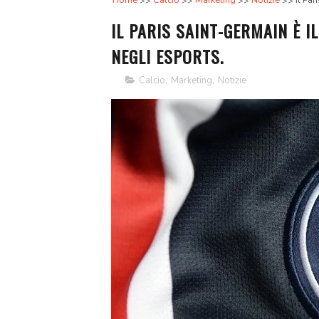
Home
Calcio
Marketing
Notizie
Il Par
IL PARIS SAINT-GERMAIN È I
NEGLI ESPORTS.
Calcio
,
Marketing
,
Notizie