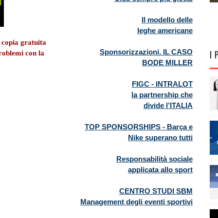
Il modello delle
leghe americane
 copia gratuita
Sponsorizzazioni. IL CASO
I 
problemi con la
BODE MILLER
FIGC - INTRALOT
la partnership che
divide l’ITALIA
TOP SPONSORSHIPS - Barça e
Nike superano tutti
Responsabilità sociale
applicata allo sport
CENTRO STUDI SBM
Management degli eventi sportivi