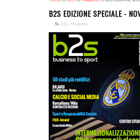
Home
b2s
Magazine
b2s EDIZIONE SPE
B2S EDIZIONE SPECIALE - N
b2s
,
Magazine