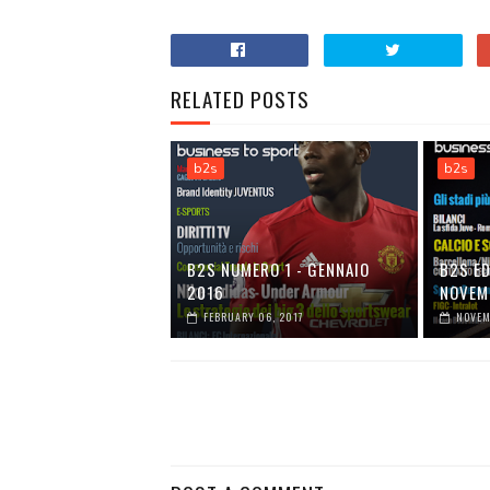
RELATED POSTS
b2s
b2s
B2S NUMERO 1 - GENNAIO
B2S ED
2016
NOVEM
FEBRUARY 06, 2017
NOVEM