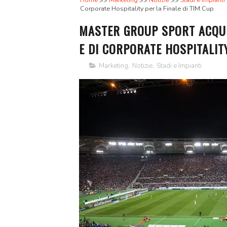
Home
Marketing
Notizie
Stadi e Impianti
Corporate Hospitality per la Finale di TIM Cup
MASTER GROUP SPORT ACQUIS
E DI CORPORATE HOSPITALITY
Marketing
,
Notizie
,
Stadi e Impianti