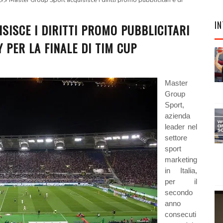
Master Group Sport acquisisce i diritti promo pubblicitari e di
IN
ISCE I DIRITTI PROMO PUBBLICITARI
 PER LA FINALE DI TIM CUP
Master
Group
Sport,
azienda
leader nel
settore
sport
marketing
in Italia,
per il
secondo
anno
consecuti