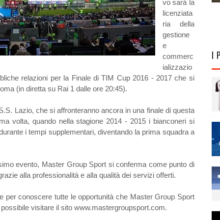
vo sarà la
licenziata
ria della
gestione
e
I 
commerc
ializzazio
 pubbliche relazioni per la Finale di TIM Cup 2016 - 2017 che si
oma (in diretta su Rai 1 dalle ore 20:45).
.S. Lazio, che si affronteranno ancora in una finale di questa
ima volta, quando nella stagione 2014 - 2015 i bianconeri si
 durante i tempi supplementari, diventando la prima squadra a
esissimo evento, Master Group Sport si conferma come punto di
ie alla professionalità e alla qualità dei servizi offerti.
 e per conoscere tutte le opportunità che Master Group Sport
 è possibile visitare il sito www.mastergroupsport.com.