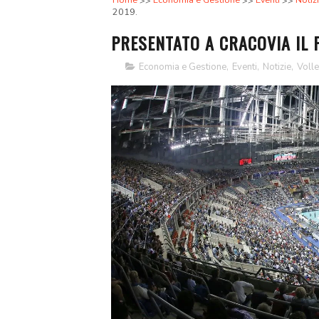
Home
Economia e Gestione
Eventi
Notiz
2019.
PRESENTATO A CRACOVIA IL 
Economia e Gestione
,
Eventi
,
Notizie
,
Voll