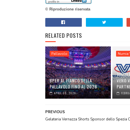
© Riproduzione riservata
RELATED POSTS
Pallavolo
Numia 
JOICO 
BPER AL FIANCO DELLA
VERO 
PALLAVOLO FINO AL 2028
PARTN
APRIL 09, 2026
FEBRU
PREVIOUS
Gelateria Vernazza Shorts Sponsor dello Spezia C