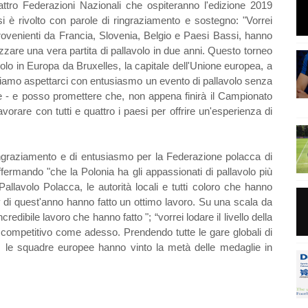
attro Federazioni Nazionali che ospiteranno l'edizione 2019
i è rivolto con parole di ringraziamento e sostegno: "Vorrei
i provenienti da Francia, Slovenia, Belgio e Paesi Bassi, hanno
lizzare una vera partita di pallavolo in due anni. Questo torneo
volo in Europa da Bruxelles, la capitale dell'Unione europea, a
siamo aspettarci con entusiasmo un evento di pallavolo senza
re - e posso promettere che, non appena finirà il Campionato
orare con tutti e quattro i paesi per offrire un'esperienza di
 ringraziamento e di entusiasmo per la Federazione polacca di
fermando "che la Polonia ha gli appassionati di pallavolo più
allavolo Polacca, le autorità locali e tutti coloro che hanno
y di quest'anno hanno fatto un ottimo lavoro. Su una scala da
credibile lavoro che hanno fatto "; “vorrei lodare il livello della
 competitivo come adesso. Prendendo tutte le gare globali di
no, le squadre europee hanno vinto la metà delle medaglie in