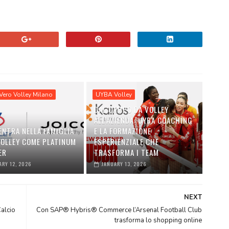
Vero Volley Milano
UYBA Volley
DAL CAMPO DA VOLLEY
ALL’AZIENDA: UYBA COACHING
ENTRA NELLA FAMIGLIA
E LA FORMAZIONE
VOLLEY COME PLATINUM
ESPERIENZIALE CHE
ER
TRASFORMA I TEAM
ARY 12, 2026
JANUARY 13, 2026
NEXT
alcio
Con SAP® Hybris® Commerce l’Arsenal Football Club
trasforma lo shopping online