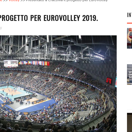
ie
Volley
Presentato a Cracovia il progetto per EuroVolley
IN
PROGETTO PER EUROVOLLEY 2019.
ey