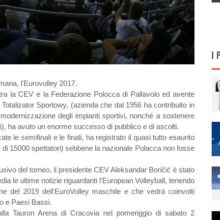
I 
imana, l'Eurovolley 2017.
 tra la CEV e la Federazione Polocca di Pallavolo ed avente
otalizator Sportowy, (azienda che dal 1956 ha contribuito in
la modernizzazione degli impianti sportivi, nonché a sostenere
ati), ha avuto un enorme successo di pubblico e di ascolti.
e le semifinali e le finali, ha registrato il quasi tutto esaurito
 di 15000 spettatori) sebbene la nazionale Polacca non fosse
usivo del torneo, il presidente CEV Aleksandar Boričić è stato
ia le ultime notizie riguardanti l'European Volleyball, tenendo
one del 2019 dell'EuroVolley maschile e che vedrà coinvolti
io e Paesi Bassi.
alla Tauron Arena di Cracovia nel pomeriggio di sabato 2