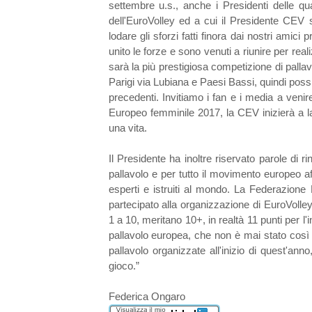
settembre u.s., anche i Presidenti delle qu
dell'EuroVolley ed a cui il Presidente CEV s
lodare gli sforzi fatti finora dai nostri amic
unito le forze e sono venuti a riunire per rea
sarà la più prestigiosa competizione di palla
Parigi via Lubiana e Paesi Bassi, quindi pos
precedenti. Invitiamo i fan e i media a veni
Europeo femminile 2017, la CEV inizierà a lav
una vita.
Il Presidente ha inoltre riservato parole di
pallavolo e per tutto il movimento europeo af
esperti e istruiti al mondo. La Federazione P
partecipato alla organizzazione di EuroVolle
1 a 10, meritano 10+, in realtà 11 punti per l'in
pallavolo europea, che non è mai stato così
pallavolo organizzate all'inizio di quest'an
gioco.”
Federica Ongaro