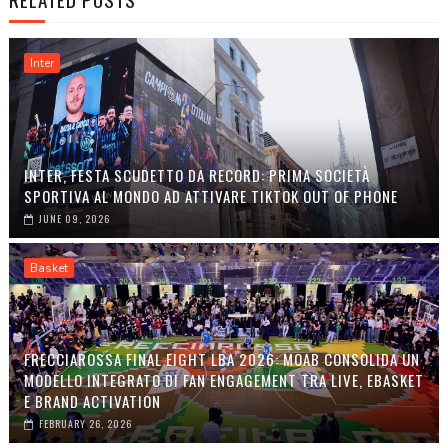
Inter
INTER, FESTA SCUDETTO DA RECORD: PRIMA SOCIETÀ
SPORTIVA AL MONDO AD ATTIVARE TIKTOK OUT OF PHONE
JUNE 09, 2026
Basket
FRECCIAROSSA FINAL EIGHT LBA 2026: MOAB CONSOLIDA UN
MODELLO INTEGRATO DI FAN ENGAGEMENT TRA LIVE, EBASKET
E BRAND ACTIVATION
FEBRUARY 26, 2026