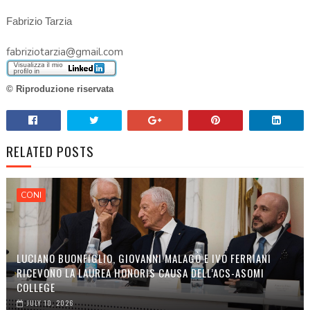
Fabrizio Tarzia
fabriziotarzia@gmail.com
© Riproduzione riservata
RELATED POSTS
CONI
LUCIANO BUONFIGLIO, GIOVANNI MALAGÒ E IVO FERRIANI
RICEVONO LA LAUREA HONORIS CAUSA DELL’ACS-ASOMI
COLLEGE
JULY 10, 2026