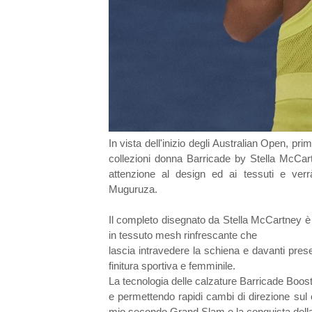
In vista dell'inizio degli Australian Open, p
collezioni donna Barricade by Stella McCa
attenzione al design ed ai tessuti e ver
Muguruza.
Il completo disegnato da Stella McCartney è f
in tessuto mesh rinfrescante che
lascia intravedere la schiena e davanti presen
finitura sportiva e femminile.
La tecnologia delle calzature Barricade Boost
e permettendo rapidi cambi di direzione sul c
mio secondo Grand Slam e la conquista della 