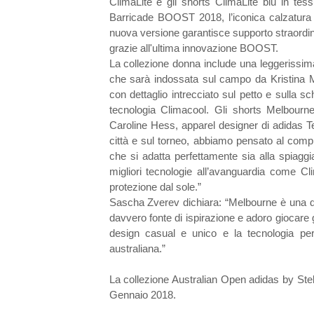
ClimaLite e gli shorts ClimaLite blu in tes
Barricade BOOST 2018, l’iconica calzatura 
nuova versione garantisce supporto straordina
grazie all'ultima innovazione BOOST.
La collezione donna include una leggerissi
che sarà indossata sul campo da Kristina M
con dettaglio intrecciato sul petto e sulla 
tecnologia Climacool. Gli shorts Melbourn
Caroline Hess, apparel designer di adidas Te
città e sul torneo, abbiamo pensato al compl
che si adatta perfettamente sia alla spiagg
migliori tecnologie all’avanguardia come C
protezione dal sole.”
Sascha Zverev dichiara: “Melbourne è una dell
davvero fonte di ispirazione e adoro giocare
design casual e unico e la tecnologia per
australiana.”
La collezione Australian Open adidas by Stel
Gennaio 2018.