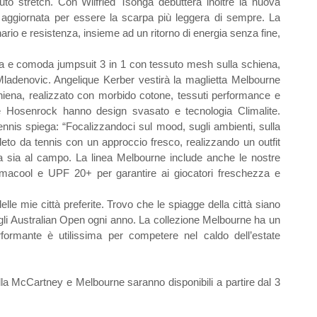
suto stretch. Con Wilfried Tsonga debutterà inoltre la nuova
aggiornata per essere la scarpa più leggera di sempre. La
rio e resistenza, insieme ad un ritorno di energia senza fine,
ma e comoda jumpsuit 3 in 1 con tessuto mesh sulla schiena,
ladenovic. Angelique Kerber vestirà la maglietta Melbourne
schiena, realizzato con morbido cotone, tessuti performance e
e Hosenrock hanno design svasato e tecnologia Climalite.
nnis spiega: “Focalizzandoci sul mood, sugli ambienti, sulla
eto da tennis con un approccio fresco, realizzando un outfit
ia sia al campo. La linea Melbourne include anche le nostre
limacool e UPF 20+ per garantire ai giocatori freschezza e
e mie città preferite. Trovo che le spiagge della città siano
 gli Australian Open ogni anno. La collezione Melbourne ha un
formante è utilissima per competere nel caldo dell’estate
la McCartney e Melbourne saranno disponibili a partire dal 3