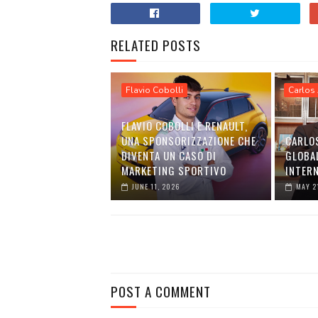
RELATED POSTS
Flavio Cobolli
Carlos 
FLAVIO COBOLLI E RENAULT,
UNA SPONSORIZZAZIONE CHE
CARLOS
DIVENTA UN CASO DI
GLOBA
MARKETING SPORTIVO
INTER
JUNE 11, 2026
MAY 2
POST A COMMENT