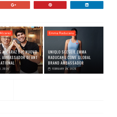
Alcaraz
Emma Raducanu
 ALCARAZ È IL NUOVO
UNIQLO SCEGLIE EMMA
L AMBASSADOR DI ANT
RADUCANU COME GLOBAL
NATIONAL
BRAND AMBASSADOR
1, 2026
FEBRUARY 24, 2026