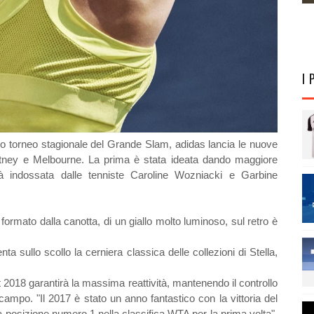
I 
rimo torneo stagionale del Grande Slam, adidas lancia le nuove
rtney e Melbourne. La prima è stata ideata dando maggiore
rà indossata dalle tenniste Caroline Wozniacki e Garbine
ormato dalla canotta, di un giallo molto luminoso, sul retro è
ta sullo scollo la cerniera classica delle collezioni di Stella,
 2018 garantirà la massima reattività, mantenendo il controllo
ampo. "Il 2017 è stato un anno fantastico con la vittoria del
posizione numero 1 nella classifica WTA per la prima volta".