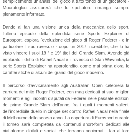
semplicemente un'analisi del gioco a tutto tondo di un giocatore -
Mouratoglou assicurerà che lo spettatore rimanga sempre
pienamente informato.
Dando ai fan una visione unica della meccanica dello sport,
l'ultimo episodio della splendida serie Sports Explainer di
Eurosport, esplora l'evoluzione del gioco di Roger Federer - e in
particolare il suo rovescio - dopo un 2017 incredibile, che lo ha
visto vincere i suoi 18 ° e 19° titoli del Grande Slam. Avendo già
esplorato il dritto di Rafael Nadal e il rovescio di Stan Wawrinka, la
serie Sports Explainer ha approfondito, come mai prima d’ora, le
caratteristiche di alcuni dei grandi del gioco moderno.
Il percorso d’avvicinamento agli Australian Open celebrerà la
carriera del mito Roger Federer, con mag dedicati ai suoi migliori
momenti e agli incontri disputati da Federer nelle passate edizioni
del primo Grande Slam dell'anno, fra i quali i momenti salienti
dell'incredibile duello in cinque set contro Rafael Nadal nella finale
di Melbourne dello scorso anno. La copertura di Eurosport durante
il torneo sarà completata da contenuti short-form dedicati alle
piattaforme digitali e social, che terranno aggiornati i fan al loro