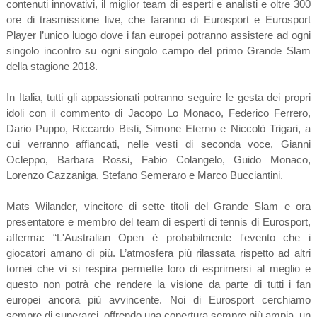
contenuti innovativi, il miglior team di esperti e analisti e oltre 300
ore di trasmissione live, che faranno di Eurosport e Eurosport
Player l’unico luogo dove i fan europei potranno assistere ad ogni
singolo incontro su ogni singolo campo del primo Grande Slam
della stagione 2018.
In Italia, tutti gli appassionati potranno seguire le gesta dei propri
idoli con il commento di Jacopo Lo Monaco, Federico Ferrero,
Dario Puppo, Riccardo Bisti, Simone Eterno e Niccolò Trigari, a
cui verranno affiancati, nelle vesti di seconda voce, Gianni
Ocleppo, Barbara Rossi, Fabio Colangelo, Guido Monaco,
Lorenzo Cazzaniga, Stefano Semeraro e Marco Bucciantini.
Mats Wilander, vincitore di sette titoli del Grande Slam e ora
presentatore e membro del team di esperti di tennis di Eurosport,
afferma: “L'Australian Open è probabilmente l'evento che i
giocatori amano di più. L’atmosfera più rilassata rispetto ad altri
tornei che vi si respira permette loro di esprimersi al meglio e
questo non potrà che rendere la visione da parte di tutti i fan
europei ancora più avvincente. Noi di Eurosport cerchiamo
sempre di superarci, offrendo una copertura sempre più ampia, un