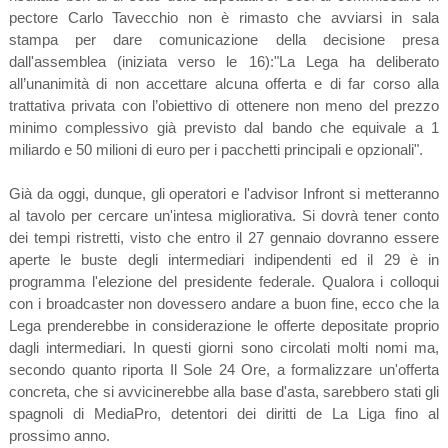
pectore Carlo Tavecchio non è rimasto che avviarsi in sala
stampa per dare comunicazione della decisione presa
dall'assemblea (iniziata verso le 16):"La Lega ha deliberato
all’unanimità di non accettare alcuna offerta e di far corso alla
trattativa privata con l’obiettivo di ottenere non meno del prezzo
minimo complessivo già previsto dal bando che equivale a 1
miliardo e 50 milioni di euro per i pacchetti principali e opzionali".
Già da oggi, dunque, gli operatori e l'advisor Infront si metteranno
al tavolo per cercare un'intesa migliorativa. Si dovrà tener conto
dei tempi ristretti, visto che entro il 27 gennaio dovranno essere
aperte le buste degli intermediari indipendenti ed il 29 è in
programma l'elezione del presidente federale. Qualora i colloqui
con i broadcaster non dovessero andare a buon fine, ecco che la
Lega prenderebbe in considerazione le offerte depositate proprio
dagli intermediari. In questi giorni sono circolati molti nomi ma,
secondo quanto riporta Il Sole 24 Ore, a formalizzare un'offerta
concreta, che si avvicinerebbe alla base d'asta, sarebbero stati gli
spagnoli di MediaPro, detentori dei diritti de La Liga fino al
prossimo anno.