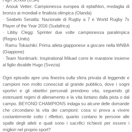
· Anouk Vetter: Campionessa europea di eptathlon, medaglia di
bronzo ai mondiali e finalista olimpica (Olanda)
· Seabelo Senatla: Nazionale di Rugby a 7 e World Rugby 7s
Player of the Year 2016 (Sudafrica)
· Libby Clegg: Sprinter due volte campionessa paralimpica
(Regno Unito)
· Ramu Tokashiki: Prima atleta giapponese a giocare nella WNBA
(Giappone)
· Team Nordmark: Inspirational Mikael corre le maratone insieme
al figlio disabile Hugo (Svezia)
Ogni episodio apre una finestra sulla sfera privata di leggende e
campioni non molto conosciuti al grande pubblico, dove i sogni
sportivi e gli obiettivi personali prendono vita, seguendo gli
estenuanti regimi di allenamento e la vita lontano dalla pista o dal
campo. BEYOND CHAMPIONS indaga su alcune delle domande
che circondano la vita dei campioni: cosa si prova a vivere
costantemente sotto i riflettori, quanto contano le persone alle
spalle degli atleti e quali sono i sacrifici richiesti per essere i
migliori nel proprio sport?