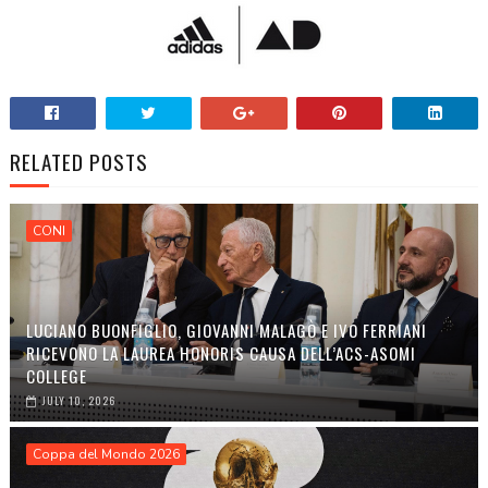
RELATED POSTS
CONI
LUCIANO BUONFIGLIO, GIOVANNI MALAGÒ E IVO FERRIANI
RICEVONO LA LAUREA HONORIS CAUSA DELL’ACS-ASOMI
COLLEGE
JULY 10, 2026
Coppa del Mondo 2026