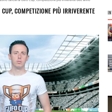
asinò lancia la Gufo Cup, competizione più irriverente dell'anno
 CUP, COMPETIZIONE PIÙ IRRIVERENTE
IN