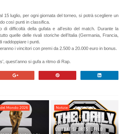
5 luglio, per ogni giornata del torneo, si potrà scegliere un
 così punti in classifica.
di difficoltà della gufata e all'esito del match. Durante la
tto quelle delle rivali storiche dell'Italia (Germania, Francia,
i raddoppiare i punti.
teranno i vincitori con premi da 2.500 a 20.000 euro in bonus.
’, quest'anno si gufa a ritmo di Rap.
del Mondo 2026
Notizie
THEDAILYCAGE: PORTALE
DEDICATO AL MONDO DEI
COMBAT SPORTS, DELLO