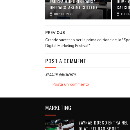
LAUREA HONORIS CAUSA
DOVE V
DELL’ACS-ASOMI COLLEGE
CALCI
JULY 10, 2026
FEBRU
PREVIOUS
Grande successo per la prima edizione dello "Spo
Digital Marketing Festival"
POST A COMMENT
NESSUN COMMENTO
Posta un commento
MARKETING
ZAYNAB DOSSO ENTRA NEL
DI ATLETI DAO SPORT