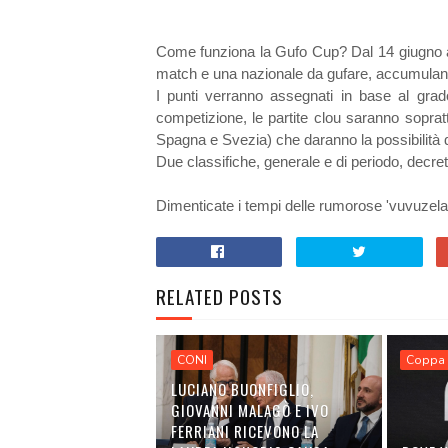
Come funziona la Gufo Cup? Dal 14 giugno al 1
match e una nazionale da gufare, accumulando
I punti verranno assegnati in base al grado 
competizione, le partite clou saranno soprattu
Spagna e Svezia) che daranno la possibilità d
Due classifiche, generale e di periodo, decre
Dimenticate i tempi delle rumorose 'vuvuzelas
RELATED POSTS
CONI
Coppa 
LUCIANO BUONFIGLIO,
GIOVANNI MALAGÒ E IVO
FERRIANI RICEVONO LA