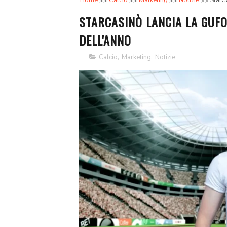
Home
Calcio
Marketing
Notizie
StarC
STARCASINÒ LANCIA LA GUFO
DELL'ANNO
Calcio
,
Marketing
,
Notizie