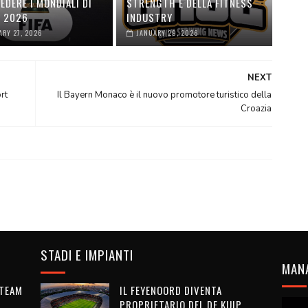
EDERE I MONDIALI DI
STRENGTH E DELLA FITNESS
O 2026
INDUSTRY
ARY 27, 2026
JANUARY 29, 2026
NEXT
rt
Il Bayern Monaco è il nuovo promotore turistico della
Croazia
STADI E IMPIANTI
MAN
 TEAM
IL FEYENOORD DIVENTA
PROPRIETARIO DEL DE KUIP