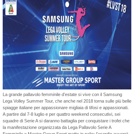
La grande pallavolo femminile d'estate si vive con il Samsung
Lega Volley Summer Tour, che anche nel 2018 torna sulle più belle
spiagge italiane per appassionare migliaia di tifosi e appassionati.
A partire dal 7-8 luglio e per quattro weekend consecutivi, sei
squadre di Serie A si daranno battaglia per conquistare i trofei che
la manifestazione organizzata da Lega Pallavolo Serie A
Femminile e Master Group Sport mette in palio: l'esordio avverrà