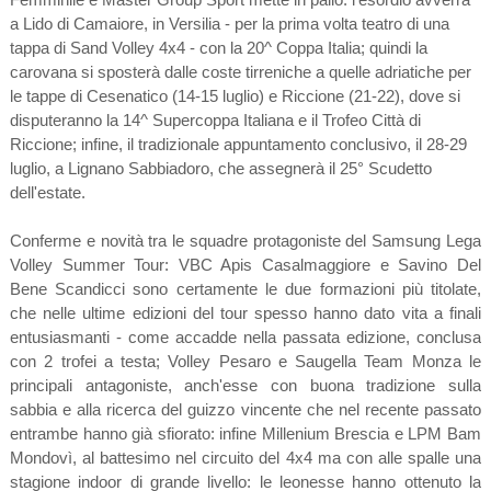
a Lido di Camaiore, in Versilia - per la prima volta teatro di una
tappa di Sand Volley 4x4 - con la 20^ Coppa Italia; quindi la
carovana si sposterà dalle coste tirreniche a quelle adriatiche per
le tappe di Cesenatico (14-15 luglio) e Riccione (21-22), dove si
disputeranno la 14^ Supercoppa Italiana e il Trofeo Città di
Riccione; infine, il tradizionale appuntamento conclusivo, il 28-29
luglio, a Lignano Sabbiadoro, che assegnerà il 25° Scudetto
dell'estate.
Conferme e novità tra le squadre protagoniste del Samsung Lega
Volley Summer Tour: VBC Apis Casalmaggiore e Savino Del
Bene Scandicci sono certamente le due formazioni più titolate,
che nelle ultime edizioni del tour spesso hanno dato vita a finali
entusiasmanti - come accadde nella passata edizione, conclusa
con 2 trofei a testa; Volley Pesaro e Saugella Team Monza le
principali antagoniste, anch'esse con buona tradizione sulla
sabbia e alla ricerca del guizzo vincente che nel recente passato
entrambe hanno già sfiorato: infine Millenium Brescia e LPM Bam
Mondovì, al battesimo nel circuito del 4x4 ma con alle spalle una
stagione indoor di grande livello: le leonesse hanno ottenuto la