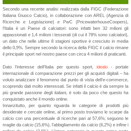
Secondo una recente analisi realizzata dalla FIGC (Federazione
Italiana Giuoco Calcio), in collaborazione con AREL (Agenzia di
Ricerche e Legislazione) e PwC (PricewaterhouseCoopers),
l’Italia è un Paese di calciatori: sono infatti ben 32 milioni gli
appassionati e 1,4 milioni i tesserati (di cui il 78% sono calciatori),
un dato che nelle ultime 8 stagioni sportive è cresciuto in media
dello 0,9%. Sempre secondo la ricerca della FIGC il calcio rimane
il principale sport nel nostro paese con circa 4 milioni di praticanti.
Dato l’interesse dell’Italia per questo sport,
idealo
- portale
internazionale di comparazione prezzi per gli acquisti digitali – ha
voluto analizzare il fenomeno dal punto di vista dell’e-commerce,
scoprendo dati molto interessati. Se infatti il calcio è da sempre la
più grande passione degli italiani, è solo da poco che questo ha
conquistato anche il mondo online.
Innanzitutto, per quanto riguarda le categorie di prodotti più
desiderate e cercate online, al primo posto troviamo le scarpe da
calcio con una percentuale di ricerche pari al 57,6%; seguono le
maglie da calcio (15,6%), l’abbigliamento da calcio (6,2%) e infine i