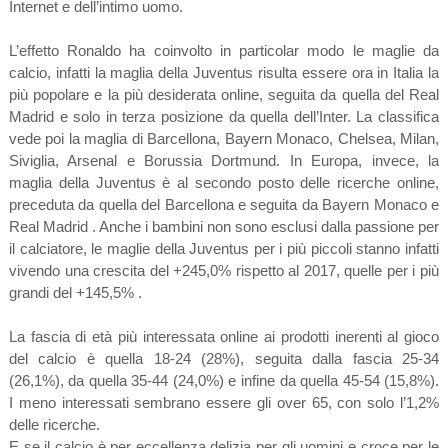
Internet e dell’intimo uomo.
L’effetto Ronaldo ha coinvolto in particolar modo le maglie da
calcio, infatti la maglia della Juventus risulta essere ora in Italia la
più popolare e la più desiderata online, seguita da quella del Real
Madrid e solo in terza posizione da quella dell’Inter. La classifica
vede poi la maglia di Barcellona, Bayern Monaco, Chelsea, Milan,
Siviglia, Arsenal e Borussia Dortmund. In Europa, invece, la
maglia della Juventus è al secondo posto delle ricerche online,
preceduta da quella del Barcellona e seguita da Bayern Monaco e
Real Madrid . Anche i bambini non sono esclusi dalla passione per
il calciatore, le maglie della Juventus per i più piccoli stanno infatti
vivendo una crescita del +245,0% rispetto al 2017, quelle per i più
grandi del +145,5% .
La fascia di età più interessata online ai prodotti inerenti al gioco
del calcio è quella 18-24 (28%), seguita dalla fascia 25-34
(26,1%), da quella 35-44 (24,0%) e infine da quella 45-54 (15,8%).
I meno interessati sembrano essere gli over 65, con solo l’1,2%
delle ricerche.
E se il calcio è per eccellenza delizia per gli uomini e croce per le