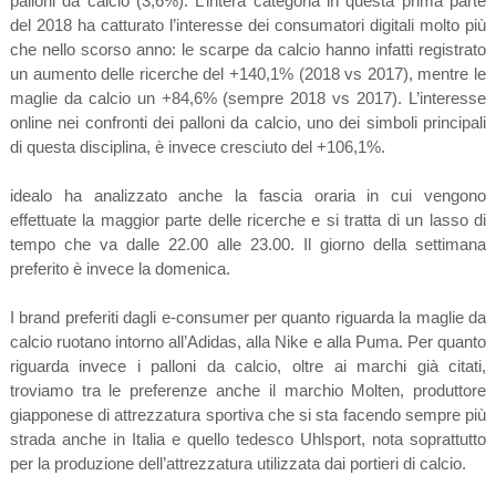
palloni da calcio (3,6%). L’intera categoria in questa prima parte
del 2018 ha catturato l’interesse dei consumatori digitali molto più
che nello scorso anno: le scarpe da calcio hanno infatti registrato
un aumento delle ricerche del +140,1% (2018 vs 2017), mentre le
maglie da calcio un +84,6% (sempre 2018 vs 2017). L’interesse
online nei confronti dei palloni da calcio, uno dei simboli principali
di questa disciplina, è invece cresciuto del +106,1%.
idealo ha analizzato anche la fascia oraria in cui vengono
effettuate la maggior parte delle ricerche e si tratta di un lasso di
tempo che va dalle 22.00 alle 23.00. Il giorno della settimana
preferito è invece la domenica.
I brand preferiti dagli e-consumer per quanto riguarda la maglie da
calcio ruotano intorno all’Adidas, alla Nike e alla Puma. Per quanto
riguarda invece i palloni da calcio, oltre ai marchi già citati,
troviamo tra le preferenze anche il marchio Molten, produttore
giapponese di attrezzatura sportiva che si sta facendo sempre più
strada anche in Italia e quello tedesco Uhlsport, nota soprattutto
per la produzione dell’attrezzatura utilizzata dai portieri di calcio.