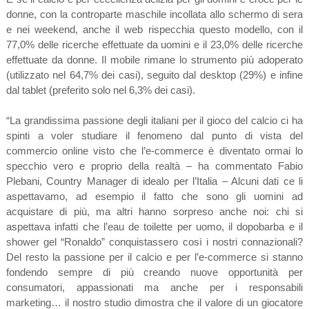
donne, con la controparte maschile incollata allo schermo di sera
e nei weekend, anche il web rispecchia questo modello, con il
77,0% delle ricerche effettuate da uomini e il 23,0% delle ricerche
effettuate da donne. Il mobile rimane lo strumento più adoperato
(utilizzato nel 64,7% dei casi), seguito dal desktop (29%) e infine
dal tablet (preferito solo nel 6,3% dei casi).
“La grandissima passione degli italiani per il gioco del calcio ci ha
spinti a voler studiare il fenomeno dal punto di vista del
commercio online visto che l’e-commerce è diventato ormai lo
specchio vero e proprio della realtà – ha commentato Fabio
Plebani, Country Manager di idealo per l’Italia – Alcuni dati ce li
aspettavamo, ad esempio il fatto che sono gli uomini ad
acquistare di più, ma altri hanno sorpreso anche noi: chi si
aspettava infatti che l’eau de toilette per uomo, il dopobarba e il
shower gel “Ronaldo” conquistassero così i nostri connazionali?
Del resto la passione per il calcio e per l’e-commerce si stanno
fondendo sempre di più creando nuove opportunità per
consumatori, appassionati ma anche per i responsabili
marketing… il nostro studio dimostra che il valore di un giocatore