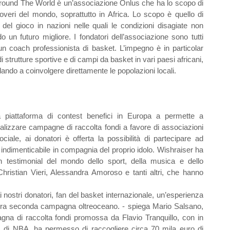
 The World è un’associazione Onlus che ha lo scopo di
overi del mondo, soprattutto in Africa. Lo scopo è quello di
e del gioco in nazioni nelle quali le condizioni disagiate non
un futuro migliore. I fondatori dell’associazione sono tutti
 un coach professionista di basket. L’impegno è in particolar
i strutture sportive e di campi da basket in vari paesi africani,
ndando a coinvolgere direttamente le popolazioni locali.
iattaforma di contest benefici in Europa a permette a
alizzare campagne di raccolta fondi a favore di associazioni
ale, ai donatori è offerta la possibilità di partecipare ad
 indimenticabile in compagnia del proprio idolo. Wishraiser ha
 testimonial del mondo dello sport, della musica e dello
Christian Vieri, Alessandra Amoroso e tanti altri, che hanno
i nostri donatori, fan del basket internazionale, un’esperienza
nostra seconda campagna oltreoceano. - spiega Mario Salsano,
na di raccolta fondi promossa da Flavio Tranquillo, con in
ls di NBA, ha permesso di raccogliere circa 70 mila euro di