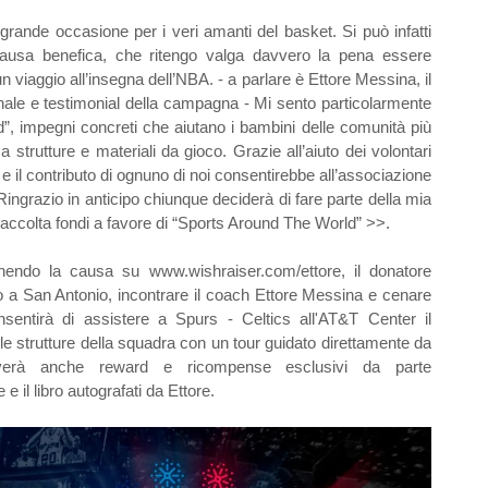
ande occasione per i veri amanti del basket. Si può infatti
causa benefica, che ritengo valga davvero la pena essere
 viaggio all’insegna dell’NBA. - a parlare è Ettore Messina, il
onale e testimonial della campagna - Mi sento particolarmente
d”, impegni concreti che aiutano i bambini delle comunità più
 strutture e materiali da gioco. Grazie all’aiuto dei volontari
i e il contributo di ognuno di noi consentirebbe all’associazione
Ringrazio in anticipo chiunque deciderà di fare parte della mia
accolta fondi a favore di “Sports Around The World” >>.
o la causa su www.wishraiser.com/ettore, il donatore
o a San Antonio, incontrare il coach Ettore Messina e cenare
sentirà di assistere a Spurs - Celtics all'AT&T Center il
lle strutture della squadra con un tour guidato direttamente da
ceverà anche reward e ricompense esclusivi da parte
e e il libro autografati da Ettore.