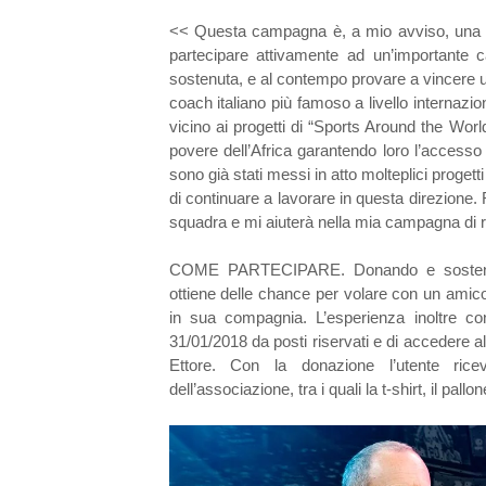
<< Questa campagna è, a mio avviso, una gr
partecipare attivamente ad un’importante 
sostenuta, e al contempo provare a vincere un
coach italiano più famoso a livello internazi
vicino ai progetti di “Sports Around the Worl
povere dell’Africa garantendo loro l’accesso a
sono già stati messi in atto molteplici progett
di continuare a lavorare in questa direzione. 
squadra e mi aiuterà nella mia campagna di r
COME PARTECIPARE. Donando e sostenend
ottiene delle chance per volare con un amic
in sua compagnia. L’esperienza inoltre con
31/01/2018 da posti riservati e di accedere a
Ettore. Con la donazione l’utente ri
dell’associazione, tra i quali la t-shirt, il pallon