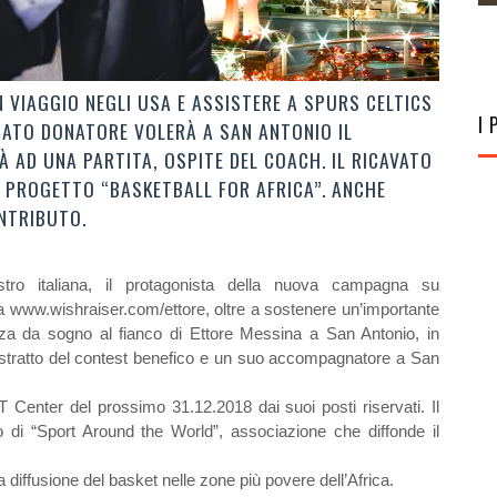
UN VIAGGIO NEGLI USA E ASSISTERE A SPURS CELTICS
I 
NATO DONATORE VOLERÀ A SAN ANTONIO IL
 AD UNA PARTITA, OSPITE DEL COACH. IL RICAVATO
 PROGETTO “BASKETBALL FOR AFRICA”. ANCHE
ONTRIBUTO.
tro italiana, il protagonista della nuova campagna su
 www.wishraiser.com/ettore, oltre a sostenere un’importante
nza da sogno al fianco di Ettore Messina a San Antonio, in
o estratto del contest benefico e un suo accompagnatore a San
&T Center del prossimo 31.12.2018 dai suoi posti riservati. Il
 di “Sport Around the World”, associazione che diffonde il
 diffusione del basket nelle zone più povere dell’Africa.