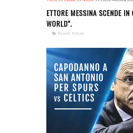
Home
Basket
Notizie
Ettore Messina sc
ETTORE MESSINA SCENDE IN
WORLD”.
Basket
,
Notizie