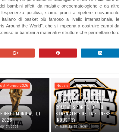
ei bambini affetti da malattie oncoematologiche e da altre
o l’esperienza positiva, siamo pronti a ripetere nuovamente
e italiano di basket più famoso a livello internazionale, le
orts Around the World”, che si impegna a costruire campi da
 accesso ai bambini a materiali e strutture che permettano loro
del Mondo 2026
Notizie
THEDAILYCAGE: PORTALE
DEDICATO AL MONDO DEI
COMBAT SPORTS, DELLO
EDERE I MONDIALI DI
STRENGTH E DELLA FITNESS
O 2026
INDUSTRY
ARY 27, 2026
JANUARY 29, 2026