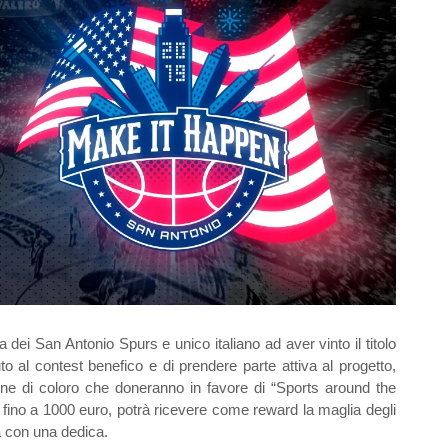
ei San Antonio Spurs e unico italiano ad aver vinto il titolo
to al contest benefico e di prendere parte attiva al progetto,
ione di coloro che doneranno in favore di “Sports around the
 fino a 1000 euro, potrà ricevere come reward la maglia degli
 con una dedica.