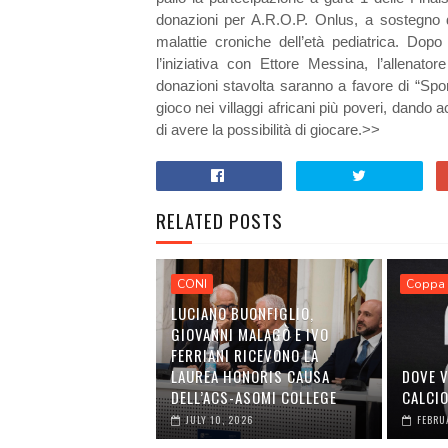
donazioni per A.R.O.P. Onlus, a sostegno d
malattie croniche dell’età pediatrica. Dop
l’iniziativa con Ettore Messina, l’allenator
donazioni stavolta saranno a favore di “Sp
gioco nei villaggi africani più poveri, dando
di avere la possibilità di giocare.>>
RELATED POSTS
CONI
Coppa 
LUCIANO BUONFIGLIO,
GIOVANNI MALAGÒ E IVO
FERRIANI RICEVONO LA
LAUREA HONORIS CAUSA
DOVE V
DELL’ACS-ASOMI COLLEGE
CALCI
JULY 10, 2026
FEBRU