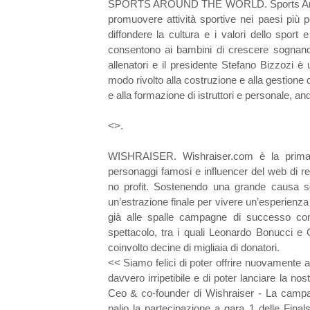
SPORTS AROUND THE WORLD. Sports Around
promuovere attività sportive nei paesi più p
diffondere la cultura e i valori dello sport 
consentono ai bambini di crescere sognando 
allenatori e il presidente Stefano Bizzozi è
modo rivolto alla costruzione e alla gestione d
e alla formazione di istruttori e personale, a
<
>.
WISHRAISER. Wishraiser.com è la prima p
personaggi famosi e influencer del web di re
no profit. Sostenendo una grande causa soci
un’estrazione finale per vivere un’esperienza
già alle spalle campagne di successo con
spettacolo, tra i quali Leonardo Bonucci e 
coinvolto decine di migliaia di donatori.
<< Siamo felici di poter offrire nuovamente a
davvero irripetibile e di poter lanciare la 
Ceo & co-founder di Wishraiser - La campag
palio la partecipazione a gara 1 delle Fina