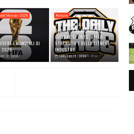
del Mondo 2026
Notizie
THEDAILYCAGE: PORTALE
DEDICATO AL MONDO DEI
COMBAT SPORTS, DELLO
EDERE I MONDIALI DI
STRENGTH E DELLA FITNESS
O 2026
INDUSTRY
ARY 27, 2026
JANUARY 29, 2026