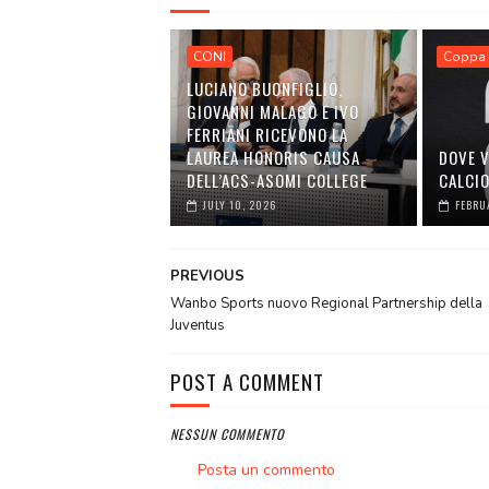
CONI
Coppa 
LUCIANO BUONFIGLIO,
GIOVANNI MALAGÒ E IVO
FERRIANI RICEVONO LA
LAUREA HONORIS CAUSA
DOVE V
DELL’ACS-ASOMI COLLEGE
CALCI
JULY 10, 2026
FEBRU
PREVIOUS
Wanbo Sports nuovo Regional Partnership della
Juventus
POST A COMMENT
NESSUN COMMENTO
Posta un commento