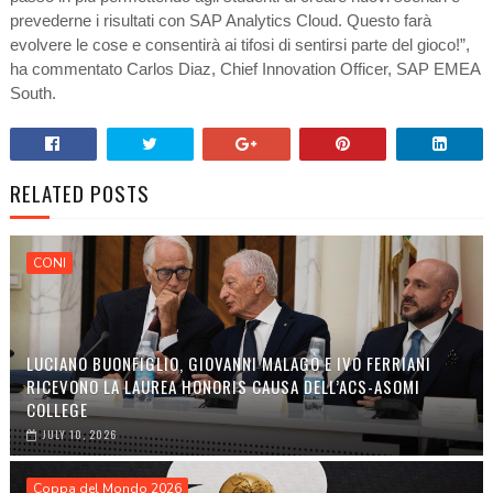
prevederne i risultati con SAP Analytics Cloud. Questo farà
evolvere le cose e consentirà ai tifosi di sentirsi parte del gioco!”,
ha commentato Carlos Diaz, Chief Innovation Officer, SAP EMEA
South.
RELATED POSTS
CONI
LUCIANO BUONFIGLIO, GIOVANNI MALAGÒ E IVO FERRIANI
RICEVONO LA LAUREA HONORIS CAUSA DELL’ACS-ASOMI
COLLEGE
JULY 10, 2026
Coppa del Mondo 2026