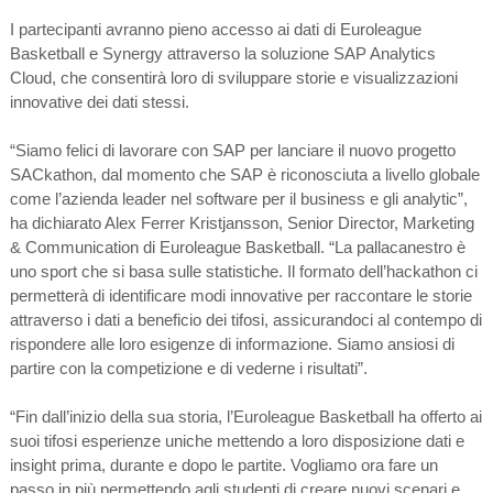
I partecipanti avranno pieno accesso ai dati di Euroleague
Basketball e Synergy attraverso la soluzione SAP Analytics
Cloud, che consentirà loro di sviluppare storie e visualizzazioni
innovative dei dati stessi.
“Siamo felici di lavorare con SAP per lanciare il nuovo progetto
SACkathon, dal momento che SAP è riconosciuta a livello globale
come l’azienda leader nel software per il business e gli analytic”,
ha dichiarato Alex Ferrer Kristjansson, Senior Director, Marketing
& Communication di Euroleague Basketball. “La pallacanestro è
uno sport che si basa sulle statistiche. Il formato dell’hackathon ci
permetterà di identificare modi innovative per raccontare le storie
attraverso i dati a beneficio dei tifosi, assicurandoci al contempo di
rispondere alle loro esigenze di informazione. Siamo ansiosi di
partire con la competizione e di vederne i risultati”.
“Fin dall’inizio della sua storia, l’Euroleague Basketball ha offerto ai
suoi tifosi esperienze uniche mettendo a loro disposizione dati e
insight prima, durante e dopo le partite. Vogliamo ora fare un
passo in più permettendo agli studenti di creare nuovi scenari e