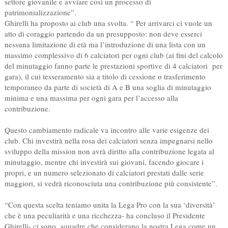
settore giovanile e avviare così un processo di
patrimonializzazione”.
Ghirelli ha proposto ai club una svolta. “ Per arrivarci ci vuole un
atto di coraggio partendo da un presupposto: non deve esserci
nessuna limitazione di età ma l’introduzione di una lista con un
massimo complessivo di 6 calciatori per ogni club (ai fini del calcolo
del minutaggio fanno parte le prestazioni sportive di 4 calciatori per
gara), il cui tesseramento sia a titolo di cessione o trasferimento
temporaneo da parte di società di A e B una soglia di minutaggio
minima e una massima per ogni gara per l’accesso alla
contribuzione.
Questo cambiamento radicale va incontro alle varie esigenze dei
club. Chi investirà nella rosa dei calciatori senza impegnarsi nello
sviluppo della mission non avrà diritto alla contribuzione legata al
minutaggio, mentre chi investirà sui giovani, facendo giocare i
propri, e un numero selezionato di calciatori prestati dalle serie
maggiori, si vedrà riconosciuta una contribuzione più consistente”.
“Con questa scelta teniamo unita la Lega Pro con la sua ‘diversità’
che è una peculiarità e una ricchezza- ha concluso il Presidente
Ghirelli- ci sono squadre che considerano la nostra Lega come un