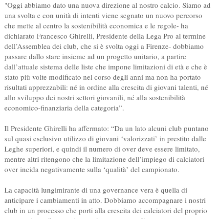
"Oggi abbiamo dato una nuova direzione al nostro calcio. Siamo ad
una svolta e con unità di intenti viene segnato un nuovo percorso
che mette al centro la sostenibilità economica e le regole- ha
dichiarato Francesco Ghirelli, Presidente della Lega Pro al termine
dell’Assemblea dei club, che si è svolta oggi a Firenze- dobbiamo
passare dallo stare insieme ad un progetto unitario, a partire
dall’attuale sistema delle liste che impone limitazioni di età e che è
stato più volte modificato nel corso degli anni ma non ha portato
risultati apprezzabili: né in ordine alla crescita di giovani talenti, né
allo sviluppo dei nostri settori giovanili, né alla sostenibilità
economico-finanziaria della categoria”.
Il Presidente Ghirelli ha affermato: “Da un lato alcuni club puntano
sul quasi esclusivo utilizzo di giovani ‘valorizzati’ in prestito dalle
Leghe superiori, e quindi il numero di over deve essere limitato,
mentre altri ritengono che la limitazione dell’impiego di calciatori
over incida negativamente sulla ‘qualità’ del campionato.
La capacità lungimirante di una governance vera è quella di
anticipare i cambiamenti in atto. Dobbiamo accompagnare i nostri
club in un processo che porti alla crescita dei calciatori del proprio