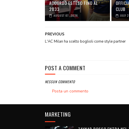
ACCORDO ESTESO FINO AL
OFFICI
2033
CLUB
AUGUST 07, 2026
JULY 
PREVIOUS
L'AC Milan ha scelto boglioli come style partner
POST A COMMENT
NESSUN COMMENTO
Posta un commento
MARKETING
ZAYNAB DOSSO ENTRA NEL