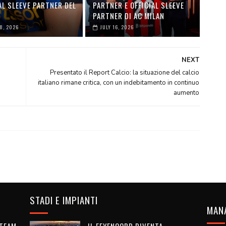
AL SLEEVE PARTNER DEL
PARTNER E OFFICIAL SLEEVE
PARTNER DI AC MILAN
28, 2026
JULY 16, 2026
NEXT
Presentato il Report Calcio: la situazione del calcio
italiano rimane critica, con un indebitamento in continuo
aumento
STADI E IMPIANTI
MAN
 TEAM
IL FEYENOORD DIVENTA