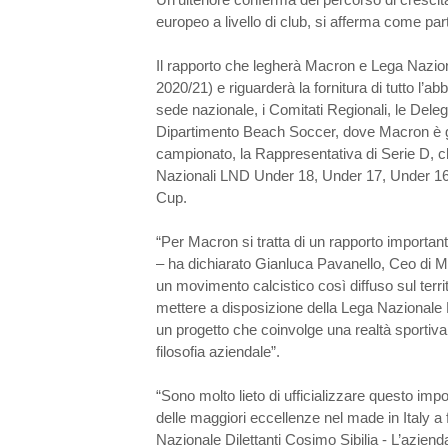
europeo a livello di club, si afferma come part
Il rapporto che legherà Macron e Lega Naziona
2020/21) e riguarderà la fornitura di tutto l’a
sede nazionale, i Comitati Regionali, le Delega
Dipartimento Beach Soccer, dove Macron è già
campionato, la Rappresentativa di Serie D, c
Nazionali LND Under 18, Under 17, Under 16 e
Cup.
“Per Macron si tratta di un rapporto important
– ha dichiarato Gianluca Pavanello, Ceo di M
un movimento calcistico così diffuso sul terri
mettere a disposizione della Lega Nazionale Dile
un progetto che coinvolge una realtà sportiva 
filosofia aziendale”.
“Sono molto lieto di ufficializzare questo im
delle maggiori eccellenze nel made in Italy a 
Nazionale Dilettanti Cosimo Sibilia - L’azie