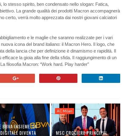
ti, lo stesso spirito, ben condensato nello slogan: Fatica,
biettivo. La grande qualità dei prodotti Macron accompagnerà
o certo, verrà molto apprezzata dai nostri giovani calciatori
i abbigliamento e le maglie che saranno realizzate per i vari
a nuova icona del brand italiano: il Macron Hero. Il logo, che
ta della lancia che per definizione è dinamismo e rapidità. Il
icace la gioia alla fine della sfida. Il raggiungimento di un
 La filosofia Macron: “Work hard. Play harder”
AC Milan
E BBVA INSIEME: LA
DIGITALE DIVENTA
MSC CROCIERE PRINCIPAL