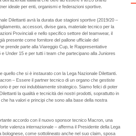
ner ideale per enti, organismi e federazioni sportive.
le Dilettanti avrà la durata due stagioni sportive (2019/20 –
bbigliamento, accessori, divise gara, materiale tecnico per la
zioni Provinciali e nello specifico settore del teamwear, il
 presente come fornitore del pallone ufficiale del
he prende parte alla Viareggio Cup, le Rappresentative
 Under 15 e per tutti i team che partecipano alla Juniores
e quello che si è instaurato con la Lega Nazionale Dilettanti.
acron – Essere il partner tecnico di un organo che gestiste
torio è per noi indubbiamente strategico. Siamo felici di poter
ttanti la qualità e tecnicità dei nostri prodotti, soprattutto in
che ha valori e principi che sono alla base della nostra
portante accordo con il nuovo sponsor tecnico Macron, una
forte valenza internazionale – afferma il Presidente della Lega
nda bolognese, come sottolineato anche nel suo claim, sposa