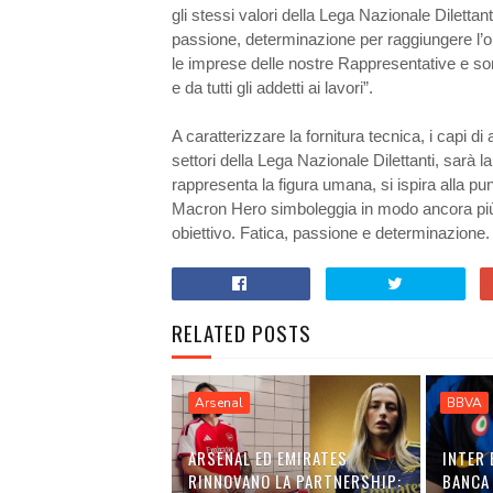
gli stessi valori della Lega Nazionale Dilettan
passione, determinazione per raggiungere l’o
le imprese delle nostre Rappresentative e son
e da tutti gli addetti ai lavori”.
A caratterizzare la fornitura tecnica, i capi d
settori della Lega Nazionale Dilettanti, sarà l
rappresenta la figura umana, si ispira alla pun
Macron Hero simboleggia in modo ancora più eff
obiettivo. Fatica, passione e determinazione.
RELATED POSTS
Arsenal
BBVA
ARSENAL ED EMIRATES
INTER 
RINNOVANO LA PARTNERSHIP:
BANCA 