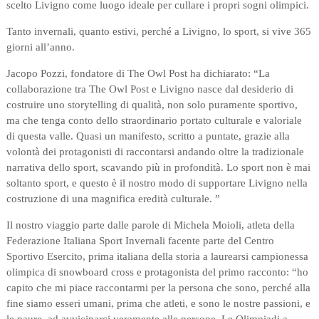
scelto Livigno come luogo ideale per cullare i propri sogni olimpici.
Tanto invernali, quanto estivi, perché a Livigno, lo sport, si vive 365
giorni all’anno.
Jacopo Pozzi, fondatore di The Owl Post ha dichiarato: “La
collaborazione tra The Owl Post e Livigno nasce dal desiderio di
costruire uno storytelling di qualità, non solo puramente sportivo,
ma che tenga conto dello straordinario portato culturale e valoriale
di questa valle. Quasi un manifesto, scritto a puntate, grazie alla
volontà dei protagonisti di raccontarsi andando oltre la tradizionale
narrativa dello sport, scavando più in profondità. Lo sport non è mai
soltanto sport, e questo è il nostro modo di supportare Livigno nella
costruzione di una magnifica eredità culturale. ”
Il nostro viaggio parte dalle parole di Michela Moioli, atleta della
Federazione Italiana Sport Invernali facente parte del Centro
Sportivo Esercito, prima italiana della storia a laurearsi campionessa
olimpica di snowboard cross e protagonista del
primo racconto: “ho
capito che mi piace raccontarmi per la persona che sono, perché alla
fine siamo esseri umani, prima che atleti, e sono le nostre passioni, e
le paure, ad avvicinarci veramente alle persone. Le Olimpiadi a