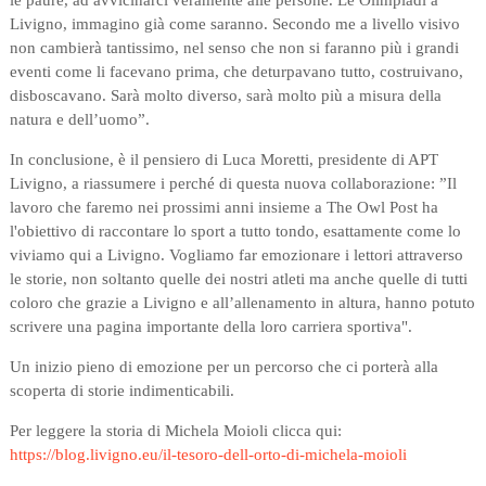
Livigno, immagino già come saranno. Secondo me a livello visivo
non cambierà tantissimo, nel senso che non si faranno più i grandi
eventi come li facevano prima, che deturpavano tutto, costruivano,
disboscavano. Sarà molto diverso, sarà molto più a misura della
natura e dell’uomo”.
In conclusione, è il pensiero di Luca Moretti, presidente di APT
Livigno, a riassumere i perché di questa nuova collaborazione: ”Il
lavoro che faremo nei prossimi anni insieme a The Owl Post ha
l'obiettivo di raccontare lo sport a tutto tondo, esattamente come lo
viviamo qui a Livigno. Vogliamo far emozionare i lettori attraverso
le storie, non soltanto quelle dei nostri atleti ma anche quelle di tutti
coloro che grazie a Livigno e all’allenamento in altura, hanno potuto
scrivere una pagina importante della loro carriera sportiva".
Un inizio pieno di emozione per un percorso che ci porterà alla
scoperta di storie indimenticabili.
Per leggere la storia di Michela Moioli clicca qui:
https://blog.livigno.eu/il-tesoro-dell-orto-di-michela-moioli