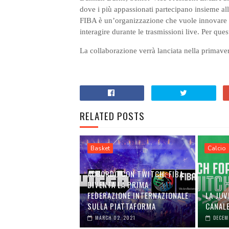
dove i più appassionati partecipano insieme all
FIBA è un’organizzazione che vuole innovare ed
interagire durante le trasmissioni live. Per ques
La collaborazione verrà lanciata nella primav
RELATED POSTS
Basket
Calcio
ACCORDO CON TWITCH: FIBA
DIVENTA LA PRIMA
FEDERAZIONE INTERNAZIONALE
LA JUV
SULLA PIATTAFORMA
CANALE
MARCH 02, 2021
DECEM