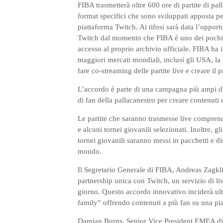
FIBA trasmetterà oltre 600 ore di partite di pa
format specifici che sono sviluppati apposta pe
piattaforma Twitch. Ai tifosi sarà data l’opport
Twitch dal momento che FIBA è uno dei pochi r
accesso al proprio archivio ufficiale. FIBA ha
maggiori mercati mondiali, inclusi gli USA, la 
fare co-streaming delle partite live e creare il
L’accordo è parte di una campagna più ampi di
di fan della pallacanestro per creare contenuti
Le partite che saranno trasmesse live compre
e alcuni tornei giovanili selezionati. Inoltre, gl
tornei giovanili saranno messi in pacchetti e di
mondo.
Il Segretario Generale di FIBA, Andreas Zagkli
partnership unica con Twitch, un servizio di l
giorno. Questo accordo innovativo inciderà ulte
family” offrendo contenuti a più fan su una pia
Damian Burns, Senior Vice President EMEA di 