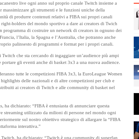
llacanestro live ogni anno sul proprio canale Twitch insieme a
r massimizzare gli strumenti e le funzioni uniche della
unità di produrre contenuti relativi a FIBA sui propri canali
ight-holders del mondo sportivo a dare ai creators di Twich
 in programma di costruire un network di creators in ognuno dei
Francia, l’Italia, la Spagna e l’Australia, che potranno anche
 proprio palinsesto di programmi e format per i propri canali.
 Twitch che sta cercando di ingaggiare un’audience più ampi
 e portare gli eventi anche di basket 3x3 a una nuova audience.
nderanno tutte le competizioni FIBA 3x3, la EuroLeague Women
i highlights delle nazionali e di altre competizioni per club e
stribuiti ai creators di Twitch e alle community di basket nel
s, ha dichiarato: “FIBA è entusiasta di annunciare questa
ive streaming utilizzato da milioni di persone nel mondo ogni
riormente sul nostro obiettivo strategico di allargare la “FIBA
ttaforma interattiva.”
Twitch, ha dichiarato: “Twitch è una community di superfan