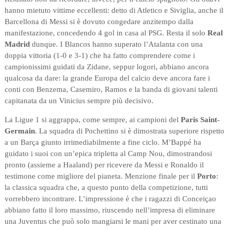
hanno mietuto vittime eccellenti: detto di Atletico e Siviglia, anche il
Barcellona di Messi si è dovuto congedare anzitempo dalla
manifestazione, concedendo 4 gol in casa al PSG. Resta il solo
Real
Madrid
dunque. I Blancos hanno superato l’Atalanta con una
doppia vittoria (1-0 e 3-1) che ha fatto comprendere come i
campionissimi guidati da Zidane, seppur logori, abbiano ancora
qualcosa da dare: la grande Europa del calcio deve ancora fare i
conti con Benzema, Casemiro, Ramos e la banda di giovani talenti
capitanata da un Vinicius sempre più decisivo.
La Ligue 1 si aggrappa, come sempre, ai campioni del
Paris Saint-
Germain
. La squadra di Pochettino si è dimostrata superiore rispetto
a un Barça giunto irrimediabilmente a fine ciclo. M’Bappé ha
guidato i suoi con un’epica tripletta al Camp Nou, dimostrandosi
pronto (assieme a Haaland) per ricevere da Messi e Ronaldo il
testimone come migliore del pianeta. Menzione finale per il
Porto
:
la classica squadra che, a questo punto della competizione, tutti
vorrebbero incontrare. L’impressione è che i ragazzi di Conceiçao
abbiano fatto il loro massimo, riuscendo nell’impresa di eliminare
una Juventus che può solo mangiarsi le mani per aver cestinato una