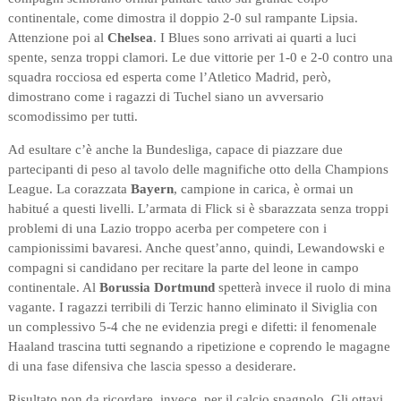
continentale, come dimostra il doppio 2-0 sul rampante Lipsia.
Attenzione poi al
Chelsea
. I Blues sono arrivati ai quarti a luci
spente, senza troppi clamori. Le due vittorie per 1-0 e 2-0 contro una
squadra rocciosa ed esperta come l’Atletico Madrid, però,
dimostrano come i ragazzi di Tuchel siano un avversario
scomodissimo per tutti.
Ad esultare c’è anche la Bundesliga, capace di piazzare due
partecipanti di peso al tavolo delle magnifiche otto della Champions
League. La corazzata
Bayern
, campione in carica, è ormai un
habitué a questi livelli. L’armata di Flick si è sbarazzata senza troppi
problemi di una Lazio troppo acerba per competere con i
campionissimi bavaresi. Anche quest’anno, quindi, Lewandowski e
compagni si candidano per recitare la parte del leone in campo
continentale. Al
Borussia Dortmund
spetterà invece il ruolo di mina
vagante. I ragazzi terribili di Terzic hanno eliminato il Siviglia con
un complessivo 5-4 che ne evidenzia pregi e difetti: il fenomenale
Haaland trascina tutti segnando a ripetizione e coprendo le magagne
di una fase difensiva che lascia spesso a desiderare.
Risultato non da ricordare, invece, per il calcio spagnolo. Gli ottavi