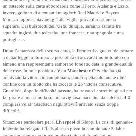
un ostacolo sulla carta abbordabile come il Porto. Atalanta e Lazio,
invece, godono di attenuanti maggiori: Real Madrid e Bayern
Monaco rappresentavano già alla vigilia prove durissime da
superare. Dai bussolotti dell’Uefa, dunque, saranno estratte tre
squadre inglesi, due tedesche, una francese, una spagnola e una
portoghese.
Dopo l’amarezza dello scorso anno, la Premier League vuole tornare
a dettar legge in Europa: le possibilità di arrivare fino in fondo con
almeno una rappresentante sembrano fondate, data la grande qualità
delle rose. In pole position c’è un
Manchester City
che ha già
archiviato la vittoria in campionato, dando spettacolo anche oltre
confine con un filotto che ha toccato le 23 vittorie consecutive.
Guardiola, dopo le difficoltà passate, ha trovato i correttivi giusti per
far girare al massimo la sua meravigliosa macchina da calcio: il 4-0
complessivo al ‘Gladbach negli ottavi è arrivato senza troppe
difficoltà.
Situazione particolare per il
Liverpool
di Klopp. La crisi di gennaio-
febbraio ha relegato i Reds al sesto posto in campionato: Salah e
compagni sembrano ormai puntare tutto sul grande colpo